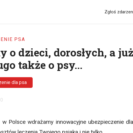
Zgłoś zdarzen
ENIE PSA
 o dzieci, dorosłych, a ju
ugo także o psy...
enie dla psa
20
i w Polsce wdrażamy innowacyjne ubezpieczenie dl
ztów leczenia Twojego psiaka i nie tylko...