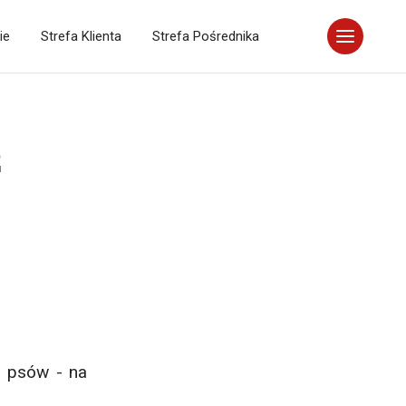
ie
Strefa Klienta
Strefa Pośrednika
ż
a psów - na