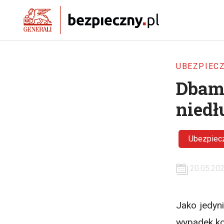
UBEZPIECZ
Dbamy
niedł
Ubezpiecz
20.05.20
Jako jedyn
wypadek kos