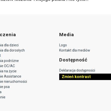
czenia
Media
a dla dzieci
Logo
a dla dorosłych
Kontakt dla mediów
t
Dostępność
ia podróżne
nie OC/AC
Deklaracja dostępności
a na życie
ie Assistance
Zmień kontrast
ie nieruchomości
ie psa
a
enie