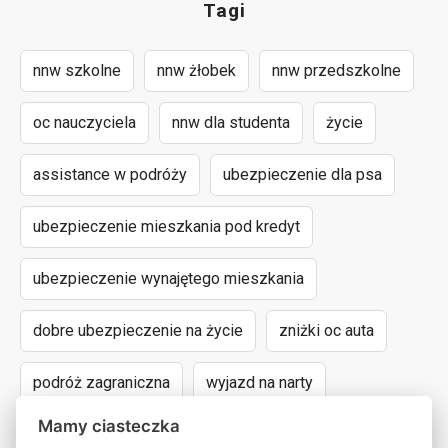
Tagi
nnw szkolne
nnw żłobek
nnw przedszkolne
oc nauczyciela
nnw dla studenta
życie
assistance w podróży
ubezpieczenie dla psa
ubezpieczenie mieszkania pod kredyt
ubezpieczenie wynajętego mieszkania
dobre ubezpieczenie na życie
zniżki oc auta
podróż zagraniczna
wyjazd na narty
Mamy ciasteczka
assistance dla aut powyżej 15 lat