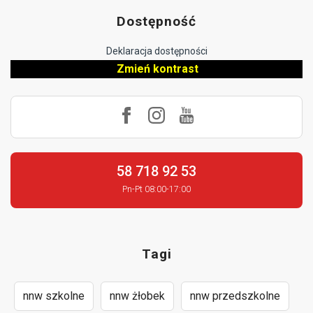
Dostępność
Deklaracja dostępności
Zmień kontrast
58 718 92 53
Pn-Pt 08:00-17:00
Tagi
nnw szkolne
nnw żłobek
nnw przedszkolne