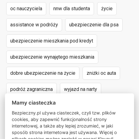
oc nauczyciela
nnw dla studenta
życie
assistance w podróży
ubezpieczenie dla psa
ubezpieczenie mieszkania pod kredyt
ubezpieczenie wynajętego mieszkania
dobre ubezpieczenie na życie
zniżki oc auta
podróż zagraniczna
wyjazd na narty
Mamy ciasteczka
assistance dla aut powyżej 15 lat
Bezpieczny.pl używa ciasteczek, czyli tzw. plików
cookies, aby zapewnić funkcjonalność strony
następstwa nieszczęśliwych wypadków
internetowej, a także aby lepiej zrozumieć, w jaki
sposób strona internetowa jest używana. Więcej o
wyczynowe uprawianie sportów
lokalny pośrednik
plikach cookies można znaleźć w naszej
Klauzuli