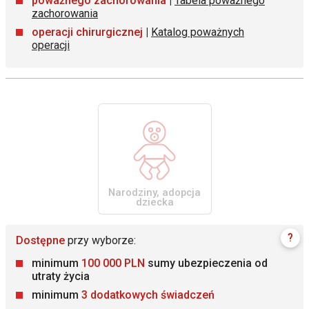
poważnego zachorowania
|
Tabela poważnego
zachorowania
operacji chirurgicznej
|
Katalog poważnych
operacji
Narodziny, adopcja
dziecka
?
Dostępne
przy wyborze:
minimum
100 000 PLN
sumy ubezpieczenia od
utraty życia
minimum
3 dodatkowych świadczeń