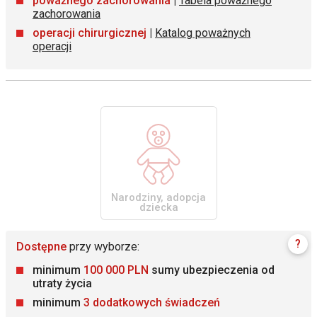
poważnego zachorowania
|
Tabela poważnego
zachorowania
operacji chirurgicznej
|
Katalog poważnych
operacji
Narodziny, adopcja
dziecka
?
Dostępne
przy wyborze:
minimum
100 000 PLN
sumy ubezpieczenia od
utraty życia
minimum
3 dodatkowych świadczeń