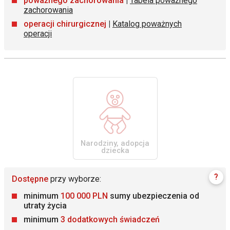
poważnego zachorowania
|
Tabela poważnego
zachorowania
operacji chirurgicznej
|
Katalog poważnych
operacji
Narodziny, adopcja
dziecka
?
Dostępne
przy wyborze:
minimum
100 000 PLN
sumy ubezpieczenia od
utraty życia
minimum
3 dodatkowych świadczeń