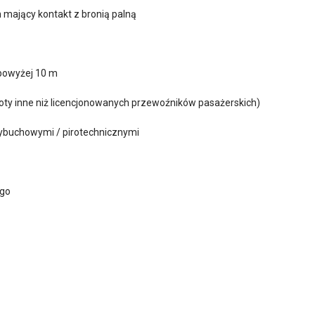
mający kontakt z bronią palną
powyżej 10 m
loty inne niż licencjonowanych przewoźników pasażerskich)
wybuchowymi / pirotechnicznymi
ego