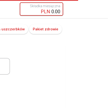
Składka miesięczna
PLN
0.00
a uszczerbków
Pakiet zdrowie