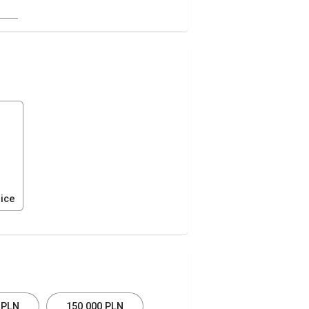
zice
 PLN
150 000 PLN