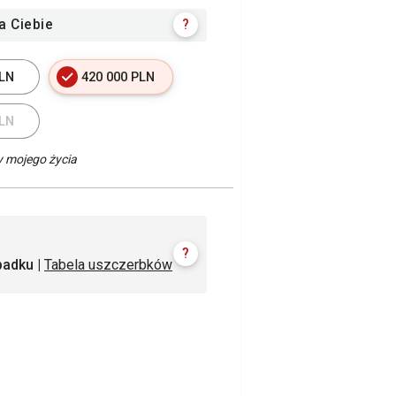
?
a Ciebie
PLN
420 000 PLN
PLN
y mojego życia
?
padku |
Tabela uszczerbków