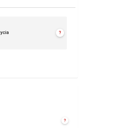
ycia
?
?