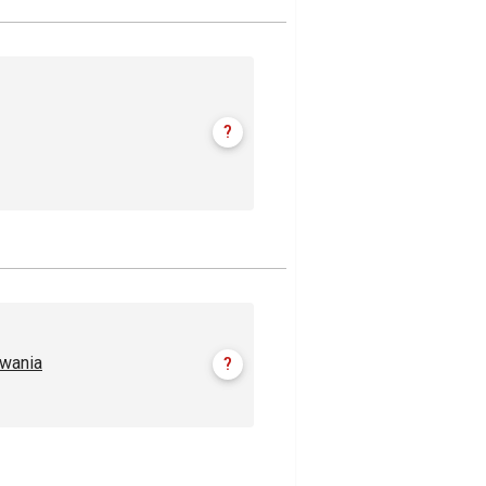
?
wania
?