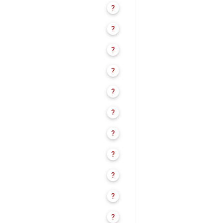
?
?
?
?
?
?
?
?
?
?
?