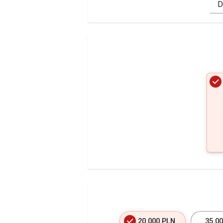
D
20 000 PLN
35 0