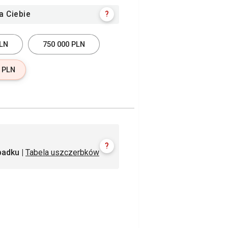
?
a Ciebie
PLN
750 000 PLN
0 PLN
?
padku |
Tabela uszczerbków