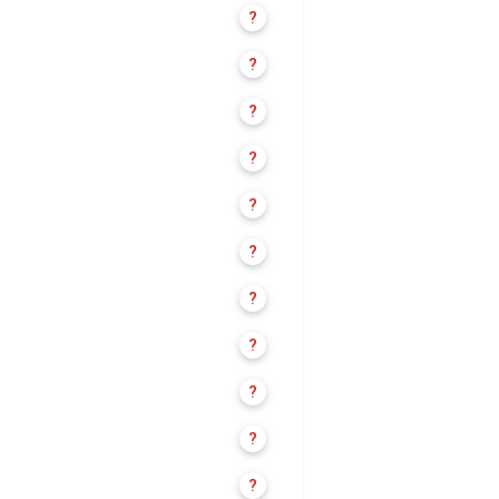
?
?
?
?
?
?
?
?
?
?
?