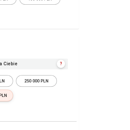
?
a Ciebie
PLN
250 000 PLN
 PLN