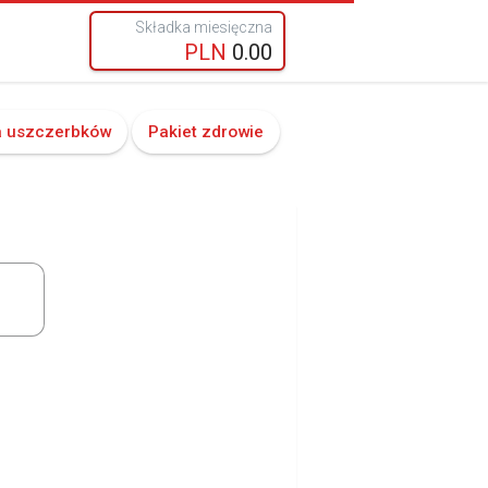
Składka miesięczna
PLN
0.00
a uszczerbków
Pakiet zdrowie