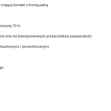
mający kontakt z bronią palną
powyżej 10 m
loty inne niż licencjonowanych przewoźników pasażerskich)
wybuchowymi / pirotechnicznymi
ego