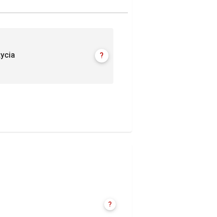
ycia
?
?