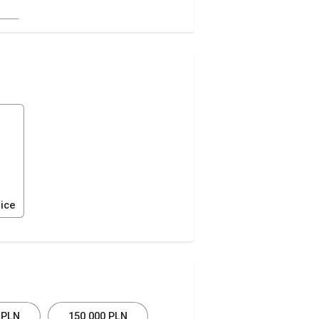
zice
 PLN
150 000 PLN