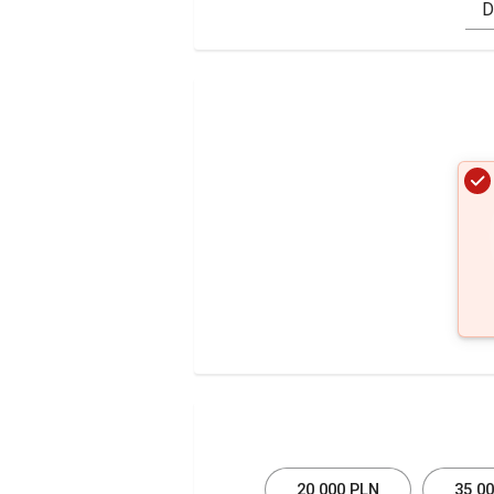
D
20 000 PLN
35 0