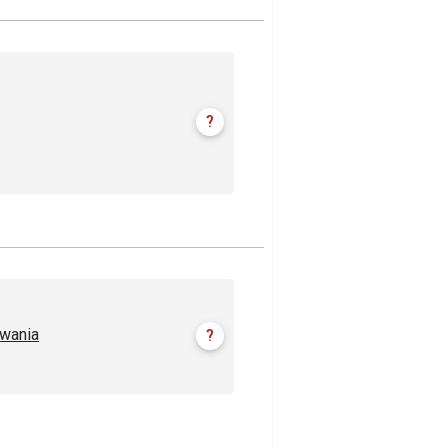
?
wania
?