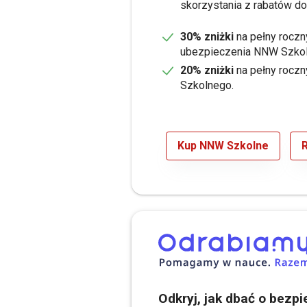
skorzystania z rabatów d
30% zniżki
na pełny roczn
ubezpieczenia NNW Szkol
20% zniżki
na pełny rocz
Szkolnego.
Kup NNW Szkolne
Odkryj, jak dbać o bezp