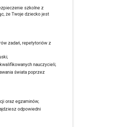
bezpieczenie szkolne z
c, że Twoje dziecko jest
rów zadań, repetytoriów z
uski;
walifikowanych nauczycieli;
znawania świata poprzez
kcji oraz egzaminów;
ajdziesz odpowiedni