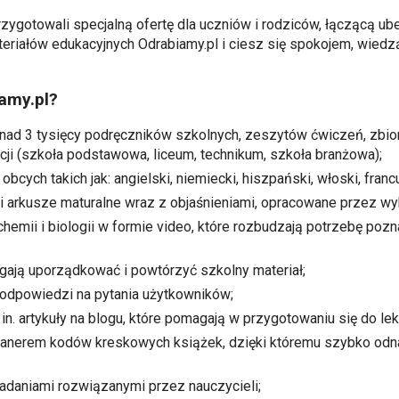
rzygotowali specjalną ofertę dla uczniów i rodziców, łączącą u
eriałów edukacyjnych Odrabiamy.pl i ciesz się spokojem, wiedzą
iamy.pl?
nad 3 tysięcy podręczników szkolnych, zeszytów ćwiczeń, zbio
i (szkoła podstawowa, liceum, technikum, szkoła branżowa);
cych takich jak: angielski, niemiecki, hiszpański, włoski, franc
 arkusze maturalne wraz z objaśnieniami, opracowane przez wyk
 chemii i biologii w formie video, które rozbudzają potrzebę po
gają uporządkować i powtórzyć szkolny materiał;
 odpowiedzi na pytania użytkowników;
in. artykuły na blogu, które pomagają w przygotowaniu się do le
kanerem kodów kreskowych książek, dzięki któremu szybko odn
adaniami rozwiązanymi przez nauczycieli;