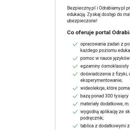
Bezpieczny.pl i Odrabiamy.pl p
edukacją. Zyskaj dostęp do mat
ubezpieczone!
Co oferuje portal Odrab
opracowania zadań z po
każdego poziomu edukacj
pomoc w nauce języków ob
egzaminy ósmoklasisty i
doświadczenia z fizyki,
eksperymentowanie;
wideolekcje, które poma
bazę ponad 300 tysięcy
materiały dodatkowe, m. 
wygodną aplikację ze s
podręcznik;
tablica z dodatkowymi z