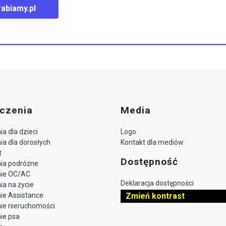
rabiamy.pl
czenia
Media
a dla dzieci
Logo
a dla dorosłych
Kontakt dla mediów
t
Dostępność
ia podróżne
nie OC/AC
Deklaracja dostępności
a na życie
ie Assistance
Zmień kontrast
ie nieruchomości
ie psa