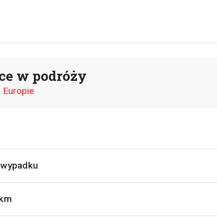
ce w podróży
 Europie
o wypadku
 km