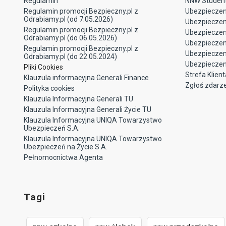
Regulamin
NNW Studen
Regulamin promocji Bezpieczny.pl z
Ubezpieczen
Odrabiamy.pl (od 7.05.2026)
Ubezpiecze
Regulamin promocji Bezpieczny.pl z
Ubezpieczeni
Odrabiamy.pl (do 06.05.2026)
Ubezpieczen
Regulamin promocji Bezpieczny.pl z
Ubezpieczen
Odrabiamy.pl (do 22.05.2024)
Ubezpieczen
Pliki Cookies
Strefa Klient
Klauzula informacyjna Generali Finance
Zgłoś zdarz
Polityka cookies
Klauzula Informacyjna Generali TU
Klauzula Informacyjna Generali Życie TU
Klauzula Informacyjna UNIQA Towarzystwo
Ubezpieczeń S.A.
Klauzula Informacyjna UNIQA Towarzystwo
Ubezpieczeń na Życie S.A.
Pełnomocnictwa Agenta
Tagi