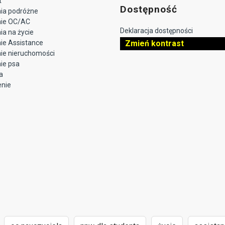
t
Dostępność
ia podróżne
nie OC/AC
Deklaracja dostępności
a na życie
ie Assistance
Zmień kontrast
ie nieruchomości
ie psa
a
enie