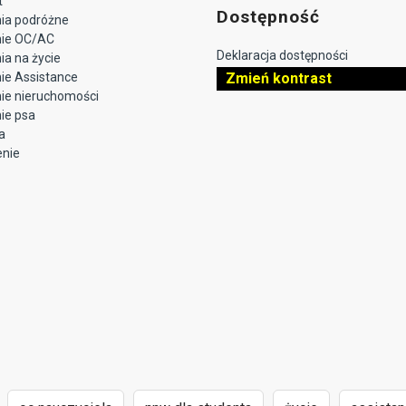
t
Dostępność
ia podróżne
nie OC/AC
Deklaracja dostępności
a na życie
ie Assistance
Zmień kontrast
ie nieruchomości
ie psa
a
enie