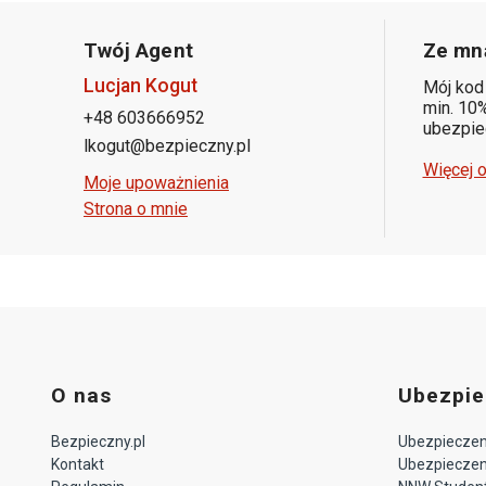
Twój Agent
Ze mną
Lucjan Kogut
Mój kod
min. 10%
+48 603666952
ubezpiec
lkogut@bezpieczny.pl
Więcej o
Moje upoważnienia
Strona o mnie
O nas
Ubezpie
Bezpieczny.pl
Ubezpieczeni
Kontakt
Ubezpieczeni