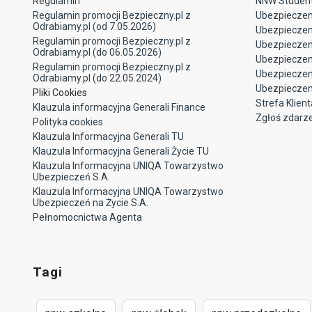
Regulamin
NNW Studen
Regulamin promocji Bezpieczny.pl z
Ubezpieczen
Odrabiamy.pl (od 7.05.2026)
Ubezpiecze
Regulamin promocji Bezpieczny.pl z
Ubezpieczeni
Odrabiamy.pl (do 06.05.2026)
Ubezpieczen
Regulamin promocji Bezpieczny.pl z
Ubezpieczen
Odrabiamy.pl (do 22.05.2024)
Ubezpieczen
Pliki Cookies
Strefa Klient
Klauzula informacyjna Generali Finance
Zgłoś zdarz
Polityka cookies
Klauzula Informacyjna Generali TU
Klauzula Informacyjna Generali Życie TU
Klauzula Informacyjna UNIQA Towarzystwo
Ubezpieczeń S.A.
Klauzula Informacyjna UNIQA Towarzystwo
Ubezpieczeń na Życie S.A.
Pełnomocnictwa Agenta
Tagi