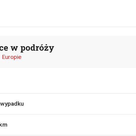
ce w podróży
 Europie
o wypadku
 km