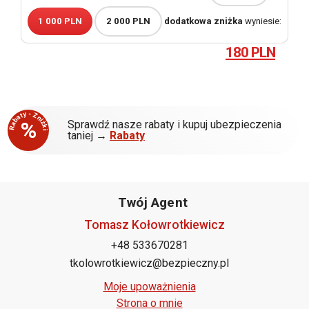
1 000 PLN
2 000 PLN
dodatkowa zniżka
wyniesie:
180 PLN
Rabaty - Zniżki
%
Sprawdź nasze rabaty i kupuj ubezpieczenia
taniej →
Rabaty
Twój Agent
Tomasz Kołowrotkiewicz
+48 533670281
tkolowrotkiewicz@bezpieczny.pl
Moje upoważnienia
Strona o mnie