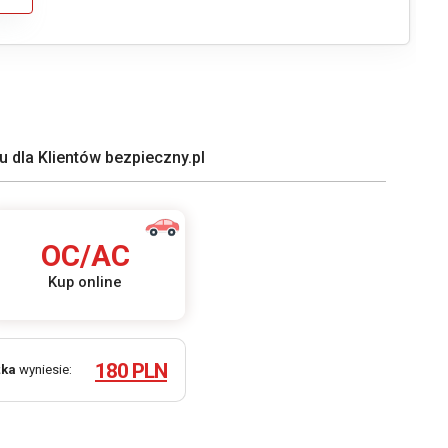
 dla Klientów bezpieczny.pl
OC/AC
Kup online
180 PLN
żka
wyniesie: