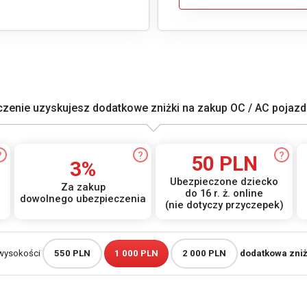
enie uzyskujesz dodatkowe zniżki na zakup OC / AC pojazdu
?
?
?
50 PLN
3%
Ubezpieczone dziecko
Za zakup
do 16 r. ż. online
dowolnego ubezpieczenia
(nie dotyczy przyczepek)
 wysokości
550 PLN
1 000 PLN
2 000 PLN
dodatkowa zni