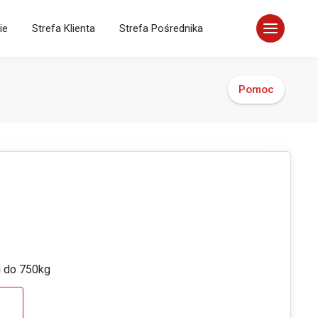
ie
Strefa Klienta
Strefa Pośrednika
Pomoc
C
i do 750kg