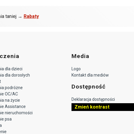
ia taniej →
Rabaty
czenia
Media
a dla dzieci
Logo
a dla dorosłych
Kontakt dla mediów
t
Dostępność
ia podróżne
nie OC/AC
Deklaracja dostępności
a na życie
ie Assistance
Zmień kontrast
ie nieruchomości
ie psa
a
enie