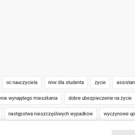
oc nauczyciela
nnw dla studenta
życie
assista
nie wynajętego mieszkania
dobre ubezpieczenie na życie
następstwa nieszczęśliwych wypadków
wyczynowe upr