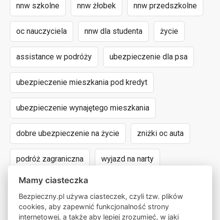
nnw szkolne
nnw żłobek
nnw przedszkolne
oc nauczyciela
nnw dla studenta
życie
assistance w podróży
ubezpieczenie dla psa
ubezpieczenie mieszkania pod kredyt
ubezpieczenie wynajętego mieszkania
dobre ubezpieczenie na życie
zniżki oc auta
podróż zagraniczna
wyjazd na narty
Mamy ciasteczka
assistance dla aut powyżej 15 lat
Bezpieczny.pl używa ciasteczek, czyli tzw. plików
cookies, aby zapewnić funkcjonalność strony
następstwa nieszczęśliwych wypadków
internetowej, a także aby lepiej zrozumieć, w jaki