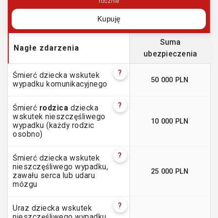
rocznie
Kupuję
Suma
Nagłe zdarzenia
ubezpieczenia
?
Śmierć dziecka wskutek
50 000 PLN
wypadku komunikacyjnego
?
Śmierć
rodzica
dziecka
wskutek nieszczęśliwego
10 000 PLN
wypadku (każdy rodzic
osobno)
?
Śmierć dziecka wskutek
nieszczęśliwego wypadku,
25 000 PLN
zawału serca lub udaru
mózgu
?
Uraz dziecka wskutek
nieszczęśliwego wypadku