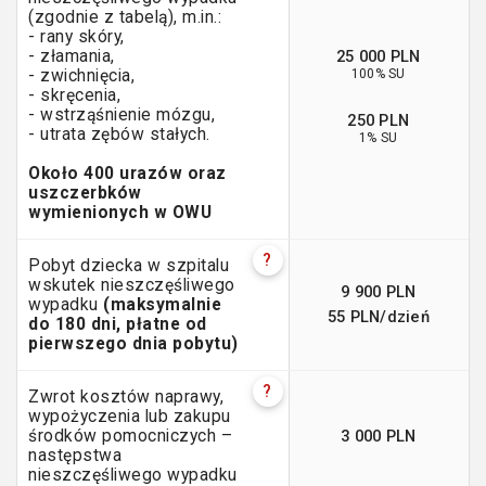
(zgodnie z tabelą), m.in.:
- rany skóry,
25 000 PLN
- złamania,
100% SU
- zwichnięcia,
- skręcenia,
- wstrząśnienie mózgu,
250 PLN
- utrata zębów stałych.
1% SU
Około 400 urazów oraz
uszczerbków
wymienionych w OWU
?
Pobyt dziecka w szpitalu
wskutek nieszczęśliwego
9 900 PLN
wypadku
(maksymalnie
55 PLN/dzień
do 180 dni, płatne od
pierwszego dnia pobytu)
?
Zwrot kosztów naprawy,
wypożyczenia lub zakupu
3 000 PLN
środków pomocniczych –
następstwa
nieszczęśliwego wypadku