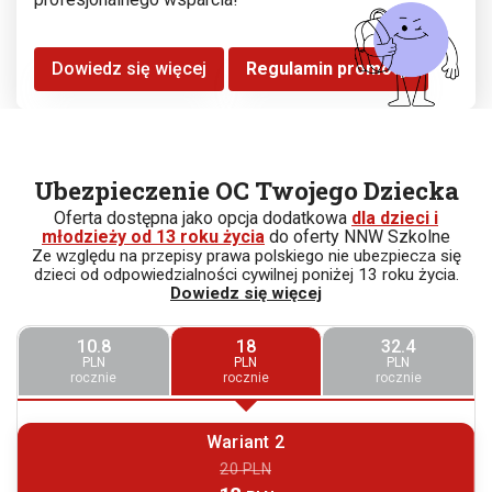
Dowiedz się więcej
Regulamin promocji
Ubezpieczenie OC Twojego Dziecka
Oferta dostępna jako opcja dodatkowa
dla dzieci i
młodzieży od 13 roku życia
do oferty NNW Szkolne
Ze względu na przepisy prawa polskiego nie ubezpiecza się
dzieci od odpowiedzialności cywilnej poniżej 13 roku życia.
Dowiedz się więcej
10.8
18
32.4
PLN
PLN
PLN
rocznie
rocznie
rocznie
Wariant 2
20 PLN