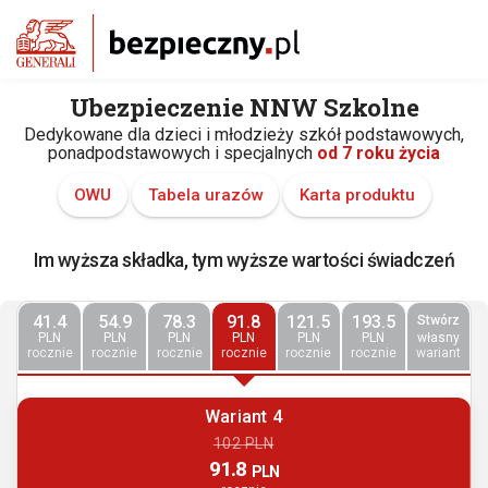
Ubezpieczenie NNW Szkolne
Dedykowane dla dzieci i młodzieży szkół podstawowych,
ponadpodstawowych i specjalnych
od 7 roku życia
OWU
Tabela urazów
Karta produktu
Im wyższa składka, tym wyższe wartości świadczeń
41.4
54.9
78.3
91.8
121.5
193.5
Stwórz
PLN
PLN
PLN
PLN
PLN
PLN
własny
rocznie
rocznie
rocznie
rocznie
rocznie
rocznie
wariant
Wariant 4
102 PLN
91.8
PLN