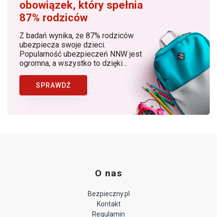
obowiązek, który spełnia
87% rodziców
Z badań wynika, że 87% rodziców
ubezpiecza swoje dzieci.
Popularność ubezpieczeń NNW jest
ogromna, a wszystko to dzięki
rosnącej z roku na rok świadomości
rodziców, dostępności produktów, w
SPRAWDŹ
których znaczącą rolę odgrywa
Bezpieczny.pl (Generali Polska) jako
lider ubezpieczeń NNW dziecka w
Polsce.
O nas
Bezpieczny.pl
Kontakt
Regulamin