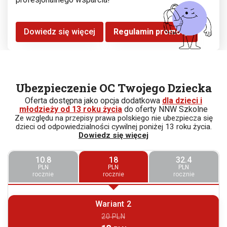
Dowiedz się więcej
Regulamin promocji
Ubezpieczenie OC Twojego Dziecka
Oferta dostępna jako opcja dodatkowa
dla dzieci i
młodzieży od 13 roku życia
do oferty NNW Szkolne
Ze względu na przepisy prawa polskiego nie ubezpiecza się
dzieci od odpowiedzialności cywilnej poniżej 13 roku życia.
Dowiedz się więcej
10.8
18
32.4
PLN
PLN
PLN
rocznie
rocznie
rocznie
Wariant 2
20 PLN