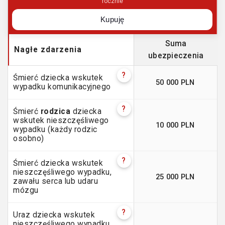
rocznie
Kupuję
Suma
Nagłe zdarzenia
ubezpieczenia
?
Śmierć dziecka wskutek
50 000 PLN
wypadku komunikacyjnego
?
Śmierć
rodzica
dziecka
wskutek nieszczęśliwego
10 000 PLN
wypadku (każdy rodzic
osobno)
?
Śmierć dziecka wskutek
nieszczęśliwego wypadku,
25 000 PLN
zawału serca lub udaru
mózgu
?
Uraz dziecka wskutek
nieszczęśliwego wypadku