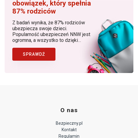
obowiązek, który spełnia
87% rodziców
Z badań wynika, że 87% rodziców
ubezpiecza swoje dzieci.
Popularność ubezpieczeń NNW jest
ogromna, a wszystko to dzięki
rosnącej z roku na rok świadomości
rodziców, dostępności produktów, w
SPRAWDŹ
których znaczącą rolę odgrywa
Bezpieczny.pl (Generali Polska) jako
lider ubezpieczeń NNW dziecka w
Polsce.
O nas
Bezpieczny.pl
Kontakt
Regulamin