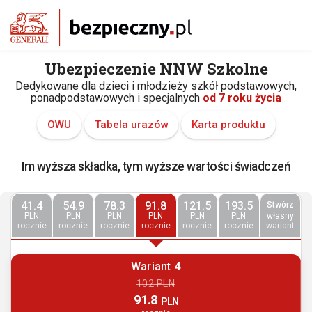
Ubezpieczenie NNW Szkolne
Dedykowane dla dzieci i młodzieży szkół podstawowych,
ponadpodstawowych i specjalnych
od 7 roku życia
OWU
Tabela urazów
Karta produktu
Im wyższa składka, tym wyższe wartości świadczeń
41.4
54.9
78.3
91.8
121.5
193.5
Stwórz
PLN
PLN
PLN
PLN
PLN
PLN
własny
rocznie
rocznie
rocznie
rocznie
rocznie
rocznie
wariant
Wariant 4
102 PLN
91.8
PLN