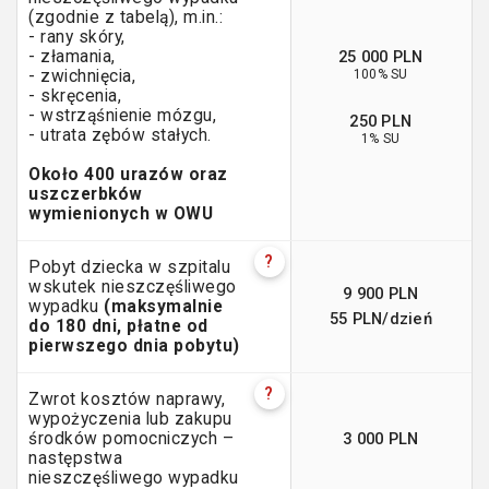
(zgodnie z tabelą), m.in.:
- rany skóry,
25 000 PLN
- złamania,
100% SU
- zwichnięcia,
- skręcenia,
- wstrząśnienie mózgu,
250 PLN
- utrata zębów stałych.
1% SU
Około 400 urazów oraz
uszczerbków
wymienionych w OWU
?
Pobyt dziecka w szpitalu
wskutek nieszczęśliwego
9 900 PLN
wypadku
(maksymalnie
55 PLN/dzień
do 180 dni, płatne od
pierwszego dnia pobytu)
?
Zwrot kosztów naprawy,
wypożyczenia lub zakupu
3 000 PLN
środków pomocniczych –
następstwa
nieszczęśliwego wypadku