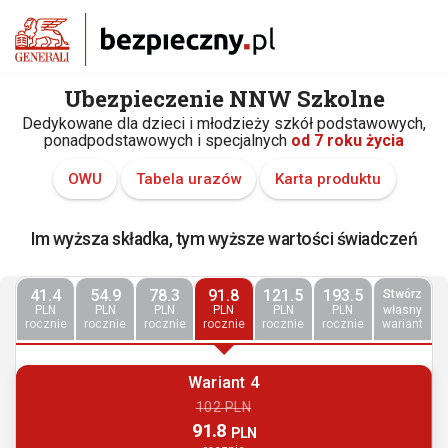
Ubezpieczenie NNW Szkolne
Dedykowane dla dzieci i młodzieży szkół podstawowych,
ponadpodstawowych i specjalnych
od 7 roku życia
OWU
Tabela urazów
Karta produktu
Im wyższa składka, tym wyższe wartości świadczeń
41.4
54.9
78.3
91.8
121.5
193.5
Stwórz
PLN
PLN
PLN
PLN
PLN
PLN
własny
rocznie
rocznie
rocznie
rocznie
rocznie
rocznie
wariant
Wariant 4
102 PLN
91.8
PLN