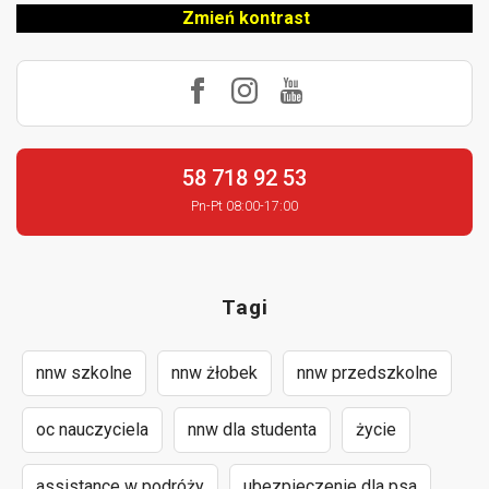
Zmień kontrast
58 718 92 53
Pn-Pt 08:00-17:00
Tagi
nnw szkolne
nnw żłobek
nnw przedszkolne
oc nauczyciela
nnw dla studenta
życie
assistance w podróży
ubezpieczenie dla psa