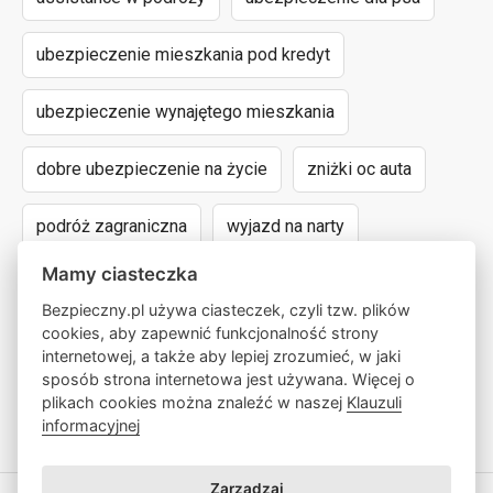
ubezpieczenie mieszkania pod kredyt
ubezpieczenie wynajętego mieszkania
dobre ubezpieczenie na życie
zniżki oc auta
podróż zagraniczna
wyjazd na narty
Mamy ciasteczka
assistance dla aut powyżej 15 lat
Bezpieczny.pl używa ciasteczek, czyli tzw. plików
cookies, aby zapewnić funkcjonalność strony
następstwa nieszczęśliwych wypadków
internetowej, a także aby lepiej zrozumieć, w jaki
sposób strona internetowa jest używana. Więcej o
wyczynowe uprawianie sportów
lokalny pośrednik
plikach cookies można znaleźć w naszej
Klauzuli
informacyjnej
Zarządzaj