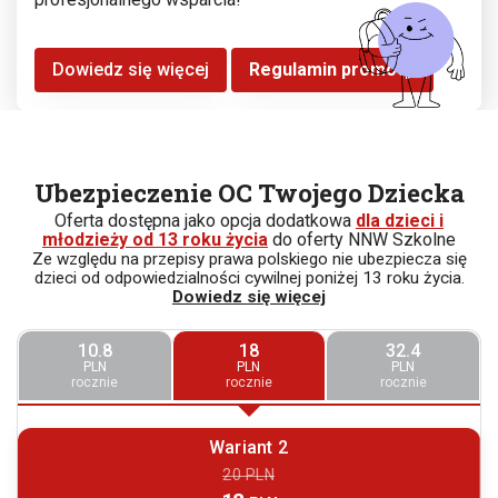
Dowiedz się więcej
Regulamin promocji
Ubezpieczenie OC Twojego Dziecka
Oferta dostępna jako opcja dodatkowa
dla dzieci i
młodzieży od 13 roku życia
do oferty NNW Szkolne
Ze względu na przepisy prawa polskiego nie ubezpiecza się
dzieci od odpowiedzialności cywilnej poniżej 13 roku życia.
Dowiedz się więcej
10.8
18
32.4
PLN
PLN
PLN
rocznie
rocznie
rocznie
Wariant 2
20 PLN