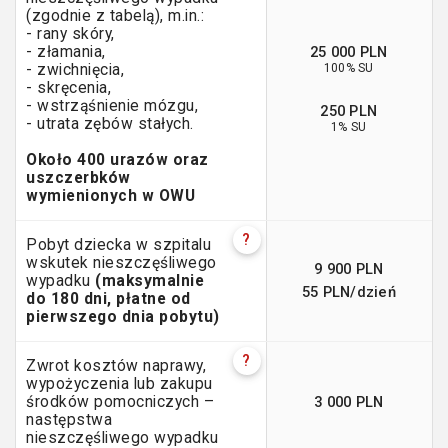
(zgodnie z tabelą), m.in.:
- rany skóry,
25 000 PLN
- złamania,
100% SU
- zwichnięcia,
- skręcenia,
- wstrząśnienie mózgu,
250 PLN
- utrata zębów stałych.
1% SU
Około 400 urazów oraz
uszczerbków
wymienionych w OWU
?
Pobyt dziecka w szpitalu
wskutek nieszczęśliwego
9 900 PLN
wypadku
(maksymalnie
55 PLN/dzień
do 180 dni, płatne od
pierwszego dnia pobytu)
?
Zwrot kosztów naprawy,
wypożyczenia lub zakupu
3 000 PLN
środków pomocniczych –
następstwa
nieszczęśliwego wypadku