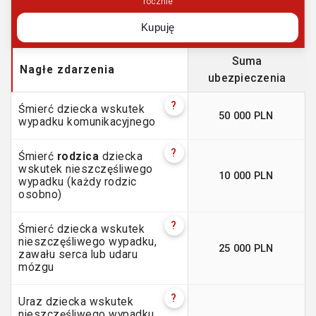
rocznie
Kupuję
Suma
Nagłe zdarzenia
ubezpieczenia
?
Śmierć dziecka wskutek
50 000 PLN
wypadku komunikacyjnego
?
Śmierć
rodzica
dziecka
wskutek nieszczęśliwego
10 000 PLN
wypadku (każdy rodzic
osobno)
?
Śmierć dziecka wskutek
nieszczęśliwego wypadku,
25 000 PLN
zawału serca lub udaru
mózgu
?
Uraz dziecka wskutek
nieszczęśliwego wypadku