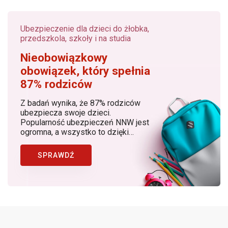
Ubezpieczenie dla dzieci do żłobka,
przedszkola, szkoły i na studia
Nieobowiązkowy
obowiązek, który spełnia
87% rodziców
Z badań wynika, że 87% rodziców
ubezpiecza swoje dzieci.
Popularność ubezpieczeń NNW jest
ogromna, a wszystko to dzięki
rosnącej z roku na rok świadomości
rodziców, dostępności produktów, w
SPRAWDŹ
których znaczącą rolę odgrywa
Bezpieczny.pl (Generali Polska) jako
lider ubezpieczeń NNW dziecka w
Polsce.