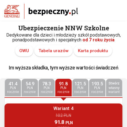
Ubezpieczenie NNW Szkolne
Dedykowane dla dzieci i młodzieży szkół podstawowych,
ponadpodstawowych i specjalnych
od 7 roku życia
OWU
Tabela urazów
Karta produktu
Im wyższa składka, tym wyższe wartości świadczeń
41.4
54.9
78.3
91.8
121.5
193.5
Stwórz
PLN
PLN
PLN
PLN
PLN
PLN
własny
rocznie
rocznie
rocznie
rocznie
rocznie
rocznie
wariant
Wariant 4
102 PLN
91.8
PLN