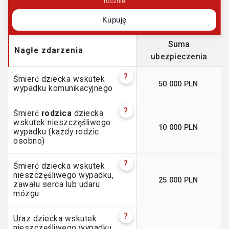
rocznie
Kupuję
Suma
Nagłe zdarzenia
ubezpieczenia
?
Śmierć dziecka wskutek
50 000 PLN
wypadku komunikacyjnego
?
Śmierć
rodzica
dziecka
wskutek nieszczęśliwego
10 000 PLN
wypadku (każdy rodzic
osobno)
?
Śmierć dziecka wskutek
nieszczęśliwego wypadku,
25 000 PLN
zawału serca lub udaru
mózgu
?
Uraz dziecka wskutek
nieszczęśliwego wypadku