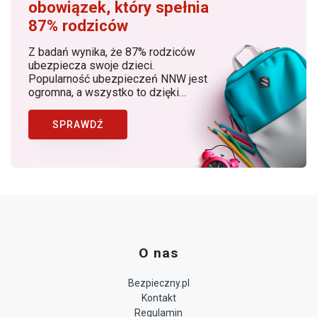
obowiązek, który spełnia
87% rodziców
Z badań wynika, że 87% rodziców
ubezpiecza swoje dzieci.
Popularność ubezpieczeń NNW jest
ogromna, a wszystko to dzięki
rosnącej z roku na rok świadomości
rodziców, dostępności produktów, w
SPRAWDŹ
których znaczącą rolę odgrywa
Bezpieczny.pl (Generali Polska) jako
lider ubezpieczeń NNW dziecka w
Polsce.
O nas
Bezpieczny.pl
Kontakt
Regulamin