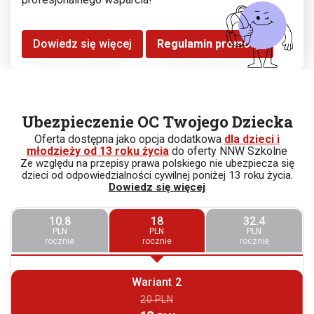
Dowiedz się więcej
Regulamin promocji
Ubezpieczenie OC Twojego Dziecka
Oferta dostępna jako opcja dodatkowa
dla dzieci i
młodzieży od 13 roku życia
do oferty NNW Szkolne
Ze względu na przepisy prawa polskiego nie ubezpiecza się
dzieci od odpowiedzialności cywilnej poniżej 13 roku życia.
Dowiedz się więcej
10.8
18
32.4
PLN
PLN
PLN
rocznie
rocznie
rocznie
Wariant 2
20 PLN