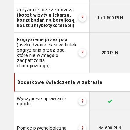
Ugryzienie przez kleszcza
(koszt wizyty u lekarza,
do 1 500 PLN
?
koszt badań na boreliozę,
koszt antybiotykoterapii)
Pogryzienie przez psa
(uszkodzenie ciała wskutek
pogryzienia przez psa,
200 PLN
?
które nie wymagało
zaopatrzenia
chirurgicznego)
Dodatkowe świadczenia w zakresie
Wyczynowe uprawianie
?
sportu
do 600 PLN
Pomoc psychologiczna
?