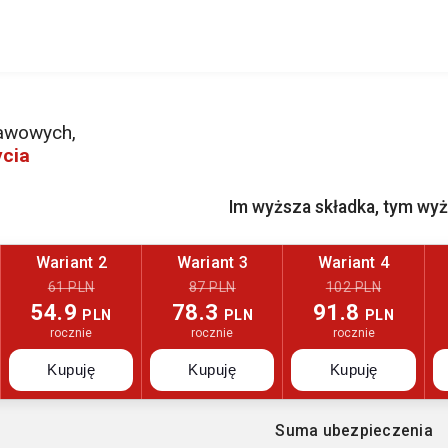
tawowych,
ycia
Im wyższa składka, tym wy
Wariant 2
Wariant 3
Wariant 4
61 PLN
87 PLN
102 PLN
54.9
78.3
91.8
PLN
PLN
PLN
rocznie
rocznie
rocznie
Kupuję
Kupuję
Kupuję
Suma ubezpieczenia