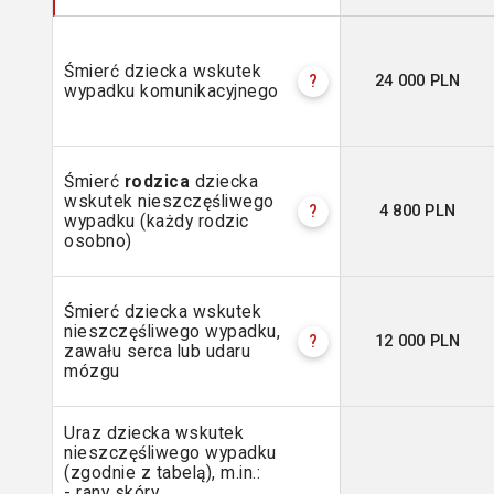
Śmierć dziecka wskutek
24 000 PLN
?
wypadku komunikacyjnego
Śmierć
rodzica
dziecka
wskutek nieszczęśliwego
4 800 PLN
?
wypadku (każdy rodzic
osobno)
Śmierć dziecka wskutek
nieszczęśliwego wypadku,
12 000 PLN
?
zawału serca lub udaru
mózgu
Uraz dziecka wskutek
nieszczęśliwego wypadku
(zgodnie z tabelą), m.in.:
- rany skóry,