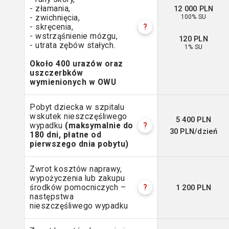
12 000 PLN
- złamania,
100% SU
- zwichnięcia,
- skręcenia,
?
- wstrząśnienie mózgu,
120 PLN
- utrata zębów stałych.
1% SU
Około 400 urazów oraz
uszczerbków
wymienionych w OWU
Pobyt dziecka w szpitalu
wskutek nieszczęśliwego
5 400 PLN
wypadku
(maksymalnie do
?
30 PLN/dzień
180 dni, płatne od
pierwszego dnia pobytu)
Zwrot kosztów naprawy,
wypożyczenia lub zakupu
1 200 PLN
środków pomocniczych –
?
następstwa
nieszczęśliwego wypadku