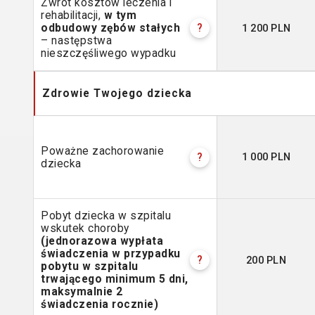
Zwrot kosztów leczenia i
rehabilitacji,
w tym
1 200 PLN
odbudowy zębów stałych
?
– następstwa
nieszczęśliwego wypadku
Zdrowie Twojego dziecka
Poważne zachorowanie
1 000 PLN
?
dziecka
Pobyt dziecka w szpitalu
wskutek choroby
(jednorazowa wypłata
świadczenia w przypadku
200 PLN
?
pobytu w szpitalu
trwającego minimum 5 dni,
maksymalnie 2
świadczenia rocznie)