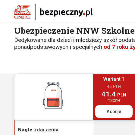
Ubezpieczenie NNW Szkolne
Dedykowane dla dzieci i młodzieży szkół pods
ponadpodstawowych i specjalnych
od 7 roku ż
Wariant 1
46 PLN
41.4
PLN
rocznie
Kupuję
Nagłe zdarzenia