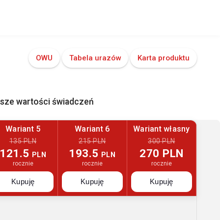
OWU
Tabela urazów
Karta produktu
ższe wartości świadczeń
Wariant 5
Wariant 6
Wariant własny
135 PLN
215 PLN
300 PLN
121.5
193.5
270 PLN
PLN
PLN
rocznie
rocznie
rocznie
Kupuję
Kupuję
Kupuję