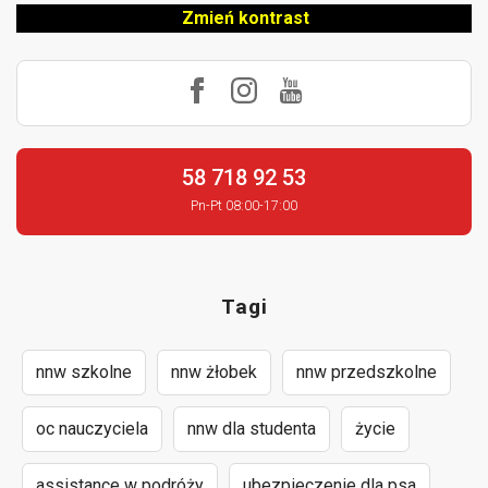
Zmień kontrast
58 718 92 53
Pn-Pt 08:00-17:00
Tagi
nnw szkolne
nnw żłobek
nnw przedszkolne
oc nauczyciela
nnw dla studenta
życie
assistance w podróży
ubezpieczenie dla psa