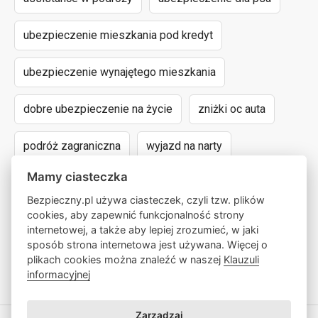
ubezpieczenie mieszkania pod kredyt
ubezpieczenie wynajętego mieszkania
dobre ubezpieczenie na życie
zniżki oc auta
podróż zagraniczna
wyjazd na narty
Mamy ciasteczka
assistance dla aut powyżej 15 lat
Bezpieczny.pl używa ciasteczek, czyli tzw. plików
cookies, aby zapewnić funkcjonalność strony
następstwa nieszczęśliwych wypadków
internetowej, a także aby lepiej zrozumieć, w jaki
sposób strona internetowa jest używana. Więcej o
wyczynowe uprawianie sportów
lokalny pośrednik
plikach cookies można znaleźć w naszej
Klauzuli
informacyjnej
Zarządzaj