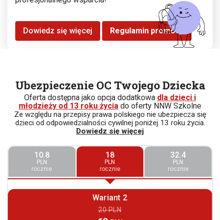
Dowiedz się więcej
Regulamin promocji
Ubezpieczenie OC Twojego Dziecka
Oferta dostępna jako opcja dodatkowa
dla dzieci i
młodzieży od 13 roku życia
do oferty NNW Szkolne
Ze względu na przepisy prawa polskiego nie ubezpiecza się
dzieci od odpowiedzialności cywilnej poniżej 13 roku życia.
Dowiedz się więcej
10.8
18
32.4
PLN
PLN
PLN
rocznie
rocznie
rocznie
Wariant 2
20 PLN