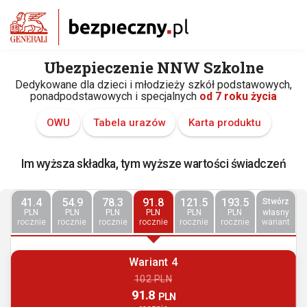
Ubezpieczenie NNW Szkolne
Dedykowane dla dzieci i młodzieży szkół podstawowych,
ponadpodstawowych i specjalnych
od 7 roku życia
OWU
Tabela urazów
Karta produktu
Im wyższa składka, tym wyższe wartości świadczeń
41.4
54.9
78.3
91.8
121.5
193.5
Stwórz
PLN
PLN
PLN
PLN
PLN
PLN
własny
rocznie
rocznie
rocznie
rocznie
rocznie
rocznie
wariant
Wariant 4
102 PLN
91.8
PLN