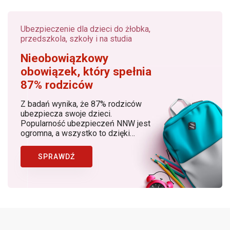
Ubezpieczenie dla dzieci do żłobka,
przedszkola, szkoły i na studia
Nieobowiązkowy
obowiązek, który spełnia
87% rodziców
Z badań wynika, że 87% rodziców
ubezpiecza swoje dzieci.
Popularność ubezpieczeń NNW jest
ogromna, a wszystko to dzięki
rosnącej z roku na rok świadomości
rodziców, dostępności produktów, w
SPRAWDŹ
których znaczącą rolę odgrywa
Bezpieczny.pl (Generali Polska) jako
lider ubezpieczeń NNW dziecka w
Polsce.