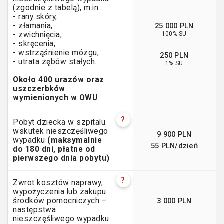
(zgodnie z tabelą), m.in.:
- rany skóry,
25 000 PLN
- złamania,
100% SU
- zwichnięcia,
- skręcenia,
- wstrząśnienie mózgu,
250 PLN
- utrata zębów stałych.
1% SU
Około 400 urazów oraz
uszczerbków
wymienionych w OWU
?
Pobyt dziecka w szpitalu
wskutek nieszczęśliwego
9 900 PLN
wypadku
(maksymalnie
55 PLN/dzień
do 180 dni, płatne od
pierwszego dnia pobytu)
?
Zwrot kosztów naprawy,
wypożyczenia lub zakupu
3 000 PLN
środków pomocniczych –
następstwa
nieszczęśliwego wypadku