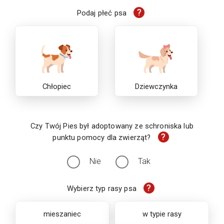
?
Podaj płeć psa
Chłopiec
Dziewczynka
Czy Twój Pies był adoptowany ze schroniska lub
?
punktu pomocy dla zwierząt?
Nie
Tak
?
Wybierz typ rasy psa
mieszaniec
w typie rasy