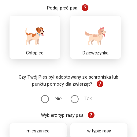
?
Podaj płeć psa
Chłopiec
Dziewczynka
Czy Twój Pies był adoptowany ze schroniska lub
?
punktu pomocy dla zwierząt?
Nie
Tak
?
Wybierz typ rasy psa
mieszaniec
w typie rasy