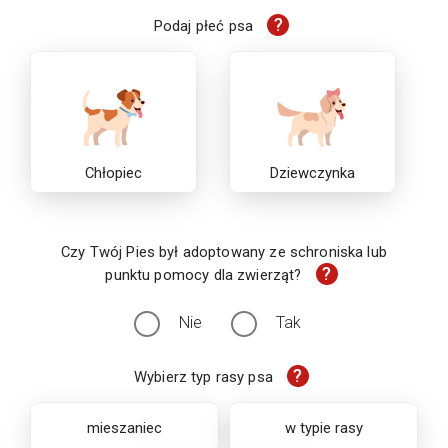
?
Podaj płeć psa
Chłopiec
Dziewczynka
Czy Twój Pies był adoptowany ze schroniska lub
?
punktu pomocy dla zwierząt?
Nie
Tak
?
Wybierz typ rasy psa
mieszaniec
w typie rasy