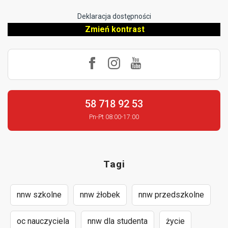
Deklaracja dostępności
Zmień kontrast
58 718 92 53
Pn-Pt 08:00-17:00
Tagi
nnw szkolne
nnw żłobek
nnw przedszkolne
oc nauczyciela
nnw dla studenta
życie