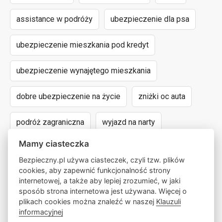
assistance w podróży
ubezpieczenie dla psa
ubezpieczenie mieszkania pod kredyt
ubezpieczenie wynajętego mieszkania
dobre ubezpieczenie na życie
zniżki oc auta
podróż zagraniczna
wyjazd na narty
Mamy ciasteczka
assistance dla aut powyżej 15 lat
Bezpieczny.pl używa ciasteczek, czyli tzw. plików
cookies, aby zapewnić funkcjonalność strony
następstwa nieszczęśliwych wypadków
internetowej, a także aby lepiej zrozumieć, w jaki
sposób strona internetowa jest używana. Więcej o
wyczynowe uprawianie sportów
lokalny pośrednik
plikach cookies można znaleźć w naszej
Klauzuli
informacyjnej