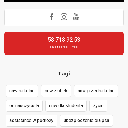
58 718 92 53
Pn-Pt 08:00-17:00
Tagi
nnw szkolne
nnw żłobek
nnw przedszkolne
oc nauczyciela
nnw dla studenta
życie
assistance w podróży
ubezpieczenie dla psa