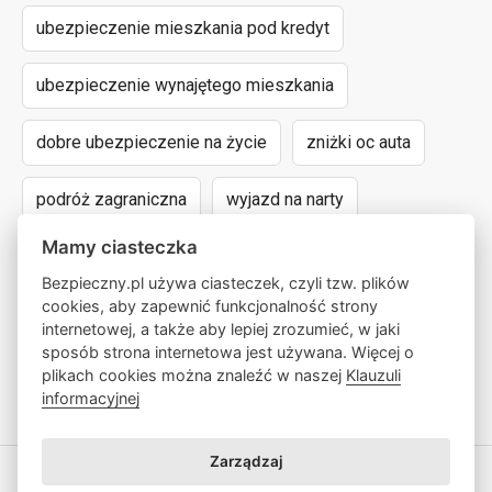
ubezpieczenie mieszkania pod kredyt
ubezpieczenie wynajętego mieszkania
dobre ubezpieczenie na życie
zniżki oc auta
podróż zagraniczna
wyjazd na narty
Mamy ciasteczka
assistance dla aut powyżej 15 lat
Bezpieczny.pl używa ciasteczek, czyli tzw. plików
cookies, aby zapewnić funkcjonalność strony
następstwa nieszczęśliwych wypadków
internetowej, a także aby lepiej zrozumieć, w jaki
sposób strona internetowa jest używana. Więcej o
wyczynowe uprawianie sportów
lokalny pośrednik
plikach cookies można znaleźć w naszej
Klauzuli
informacyjnej
Zarządzaj