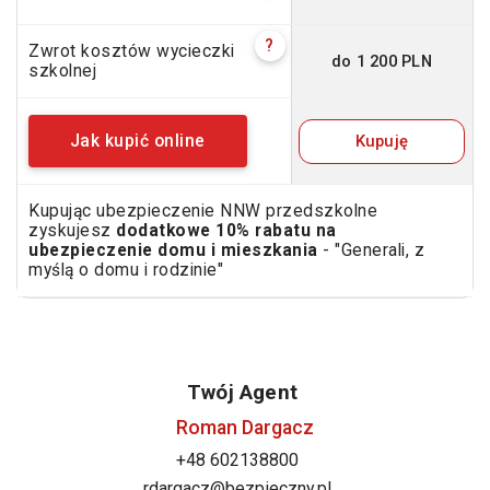
?
Zwrot kosztów wycieczki
do 1 200 PLN
szkolnej
Kupuję
Jak kupić online
Kupując ubezpieczenie NNW przedszkolne
zyskujesz
dodatkowe 10% rabatu na
ubezpieczenie domu i mieszkania
- "Generali, z
myślą o domu i rodzinie"
Twój Agent
Roman Dargacz
+48 602138800
rdargacz@bezpieczny.pl