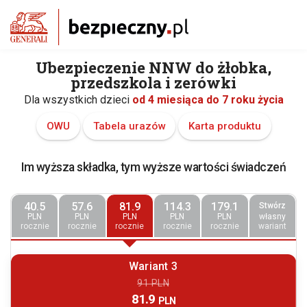
Ubezpieczenie NNW do żłobka,
przedszkola i zerówki
Dla wszystkich dzieci
od 4 miesiąca do 7 roku życia
OWU
Tabela urazów
Karta produktu
Im wyższa składka, tym wyższe wartości świadczeń
40.5
57.6
81.9
114.3
179.1
Stwórz
PLN
PLN
PLN
PLN
PLN
własny
rocznie
rocznie
rocznie
rocznie
rocznie
wariant
Wariant 3
91 PLN
81.9
PLN