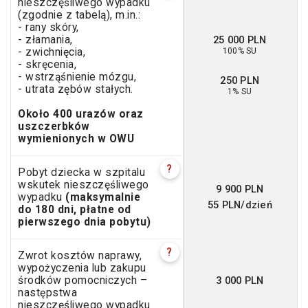
nieszczęśliwego wypadku
(zgodnie z tabelą), m.in.:
- rany skóry,
25 000 PLN
- złamania,
100% SU
- zwichnięcia,
- skręcenia,
- wstrząśnienie mózgu,
250 PLN
- utrata zębów stałych.
1% SU
Około 400 urazów oraz
uszczerbków
wymienionych w OWU
?
Pobyt dziecka w szpitalu
wskutek nieszczęśliwego
9 900 PLN
wypadku
(maksymalnie
55 PLN/dzień
do 180 dni, płatne od
pierwszego dnia pobytu)
?
Zwrot kosztów naprawy,
wypożyczenia lub zakupu
3 000 PLN
środków pomocniczych –
następstwa
nieszczęśliwego wypadku