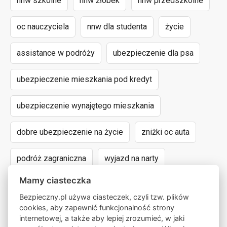
nnw szkolne
nnw żłobek
nnw przedszkolne
oc nauczyciela
nnw dla studenta
życie
assistance w podróży
ubezpieczenie dla psa
ubezpieczenie mieszkania pod kredyt
ubezpieczenie wynajętego mieszkania
dobre ubezpieczenie na życie
zniżki oc auta
podróż zagraniczna
wyjazd na narty
Mamy ciasteczka
assistance dla aut powyżej 15 lat
Bezpieczny.pl używa ciasteczek, czyli tzw. plików
cookies, aby zapewnić funkcjonalność strony
następstwa nieszczęśliwych wypadków
internetowej, a także aby lepiej zrozumieć, w jaki