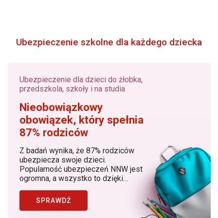
Ubezpieczenie szkolne dla każdego dziecka
Ubezpieczenie dla dzieci do żłobka,
przedszkola, szkoły i na studia
Nieobowiązkowy
obowiązek, który spełnia
87% rodziców
Z badań wynika, że 87% rodziców
ubezpiecza swoje dzieci.
Popularność ubezpieczeń NNW jest
ogromna, a wszystko to dzięki
rosnącej z roku na rok świadomości
rodziców, dostępności produktów, w
SPRAWDŹ
których znaczącą rolę odgrywa
Bezpieczny.pl (Generali Polska) jako