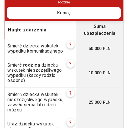
rocznie
Kupuję
Suma
Nagłe zdarzenia
ubezpieczenia
?
Śmierć dziecka wskutek
50 000 PLN
wypadku komunikacyjnego
?
Śmierć
rodzica
dziecka
wskutek nieszczęśliwego
10 000 PLN
wypadku (każdy rodzic
osobno)
?
Śmierć dziecka wskutek
nieszczęśliwego wypadku,
25 000 PLN
zawału serca lub udaru
mózgu
?
Uraz dziecka wskutek