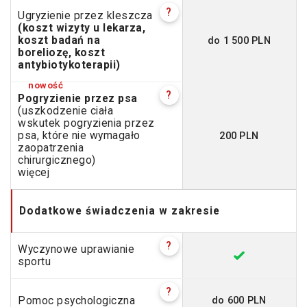
?
Ugryzienie przez kleszcza
(koszt wizyty u lekarza,
do 1 500 PLN
koszt badań na
boreliozę, koszt
antybiotykoterapii)
?
Pogryzienie przez psa
(uszkodzenie ciała
wskutek pogryzienia przez
200 PLN
psa, które nie wymagało
zaopatrzenia
chirurgicznego)
więcej
Dodatkowe świadczenia w zakresie
?
Wyczynowe uprawianie
sportu
?
do 600 PLN
Pomoc psychologiczna