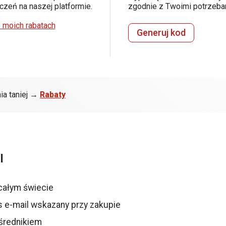
zeń na naszej platformie.
zgodnie z Twoimi potrzeba
 moich rabatach
Generuj kod
ia taniej →
Rabaty
l
całym świecie
s e-mail wskazany przy zakupie
średnikiem