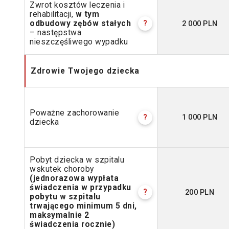
Zwrot kosztów leczenia i
rehabilitacji,
w tym
2 000 PLN
odbudowy zębów stałych
?
– następstwa
nieszczęśliwego wypadku
Zdrowie Twojego dziecka
Poważne zachorowanie
1 000 PLN
?
dziecka
Pobyt dziecka w szpitalu
wskutek choroby
(jednorazowa wypłata
świadczenia w przypadku
200 PLN
?
pobytu w szpitalu
trwającego minimum 5 dni,
maksymalnie 2
świadczenia rocznie)