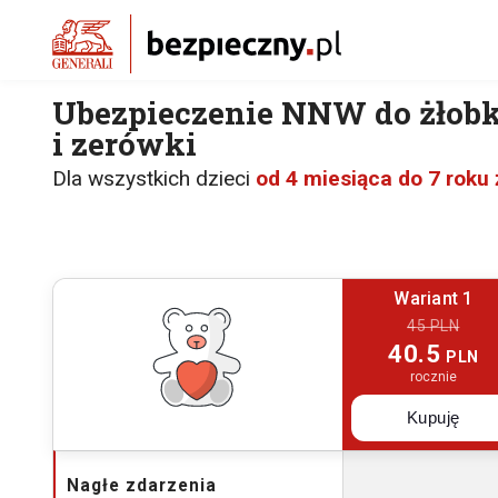
Ubezpieczenie NNW do żłobk
i zerówki
Dla wszystkich dzieci
od 4 miesiąca do 7 roku 
Wariant 1
45 PLN
40.5
PLN
rocznie
Kupuję
Nagłe zdarzenia