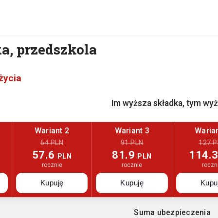
a, przedszkola
życia
Im wyższa składka, tym wy
Wariant 2
Wariant 3
Warian
64 PLN
91 PLN
127 P
57.6
81.9
114.
PLN
PLN
rocznie
rocznie
roczn
Kupuję
Kupuję
Kupu
Suma ubezpieczenia