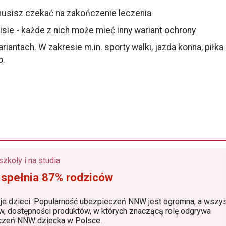
 musisz czekać na zakończenie leczenia
isie - każde z nich może mieć inny wariant ochrony
tach. W zakresie m.in. sporty walki, jazda konna, piłka n
o.
Ubezpieczenie dla dzieci do żłobka, przedszkola, szkoły i na studia
 spełnia 87% rodziców
larność ubezpieczeń NNW jest ogromna, a wszystko to
grywa
 lider ubezpieczeń NNW dziecka w Polsce.