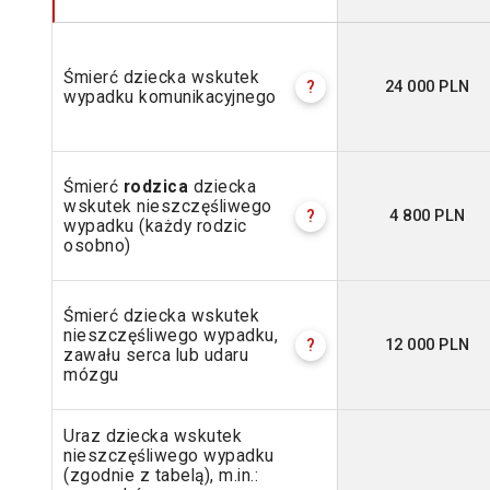
Śmierć dziecka wskutek
24 000 PLN
?
wypadku komunikacyjnego
Śmierć
rodzica
dziecka
wskutek nieszczęśliwego
4 800 PLN
?
wypadku (każdy rodzic
osobno)
Śmierć dziecka wskutek
nieszczęśliwego wypadku,
12 000 PLN
?
zawału serca lub udaru
mózgu
Uraz dziecka wskutek
nieszczęśliwego wypadku
(zgodnie z tabelą), m.in.: