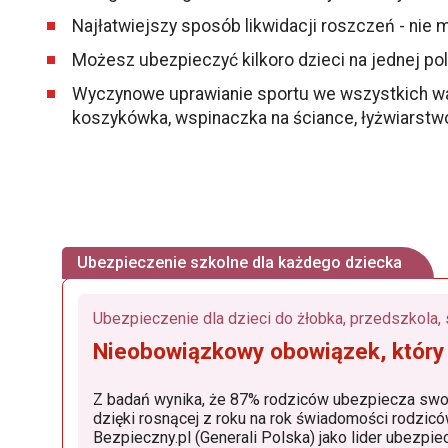
Najłatwiejszy sposób likwidacji roszczeń - nie
Możesz ubezpieczyć kilkoro dzieci na jednej pol
Wyczynowe uprawianie sportu we wszystkich warian
koszykówka, wspinaczka na ściance, łyżwiarstw
Ubezpieczenie szkolne dla każdego dziecka
Nieobowiązkowy obowiązek, który
Z badań wynika, że 87% rodziców ubezpiecza swoje dzieci. Popu
dzięki rosnącej z roku na rok świadomości rodziców, dostępności produktów, w których znaczącą rolę od
Bezpieczny.pl (Generali Polska) jako