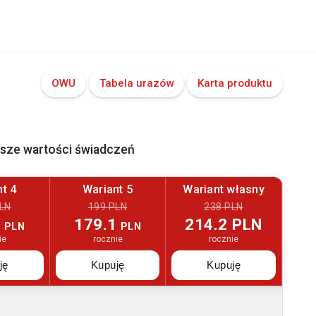
OWU
Tabela urazów
Karta produktu
ższe wartości świadczeń
t 4
Wariant 5
Wariant własny
LN
199 PLN
238 PLN
3
179.1
214.2 PLN
PLN
PLN
ie
rocznie
rocznie
ję
Kupuję
Kupuję