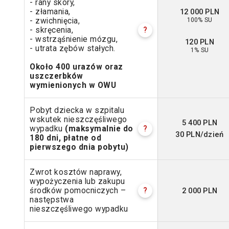
- rany skóry,
12 000 PLN
- złamania,
100% SU
- zwichnięcia,
- skręcenia,
?
- wstrząśnienie mózgu,
120 PLN
- utrata zębów stałych.
1% SU
Około 400 urazów oraz
uszczerbków
wymienionych w OWU
Pobyt dziecka w szpitalu
wskutek nieszczęśliwego
5 400 PLN
wypadku
(maksymalnie do
?
30 PLN/dzień
180 dni, płatne od
pierwszego dnia pobytu)
Zwrot kosztów naprawy,
wypożyczenia lub zakupu
2 000 PLN
środków pomocniczych –
?
następstwa
nieszczęśliwego wypadku