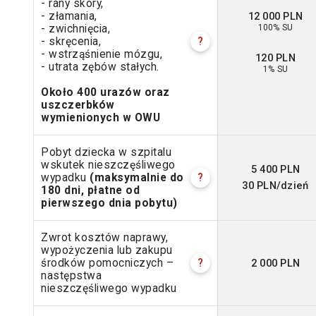
- rany skóry,
12 000 PLN
- złamania,
100% SU
- zwichnięcia,
- skręcenia,
?
- wstrząśnienie mózgu,
120 PLN
- utrata zębów stałych.
1% SU
Około 400 urazów oraz
uszczerbków
wymienionych w OWU
Pobyt dziecka w szpitalu
wskutek nieszczęśliwego
5 400 PLN
wypadku
(maksymalnie do
?
30 PLN/dzień
180 dni, płatne od
pierwszego dnia pobytu)
Zwrot kosztów naprawy,
wypożyczenia lub zakupu
2 000 PLN
środków pomocniczych –
?
następstwa
nieszczęśliwego wypadku