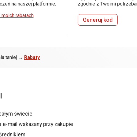
zeń na naszej platformie.
zgodnie z Twoimi potrzeba
 moich rabatach
Generuj kod
ia taniej →
Rabaty
l
całym świecie
s e-mail wskazany przy zakupie
średnikiem