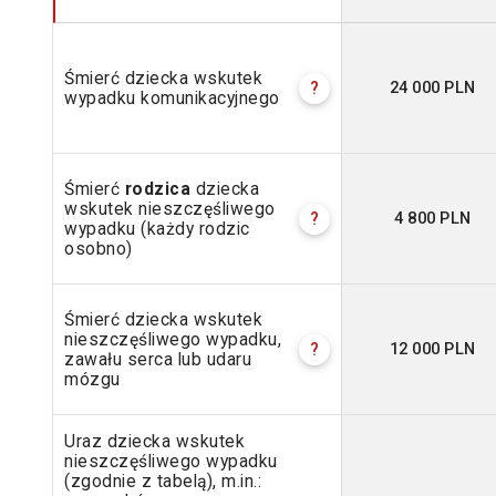
Śmierć dziecka wskutek
24 000 PLN
?
wypadku komunikacyjnego
Śmierć
rodzica
dziecka
wskutek nieszczęśliwego
4 800 PLN
?
wypadku (każdy rodzic
osobno)
Śmierć dziecka wskutek
nieszczęśliwego wypadku,
12 000 PLN
?
zawału serca lub udaru
mózgu
Uraz dziecka wskutek
nieszczęśliwego wypadku
(zgodnie z tabelą), m.in.: