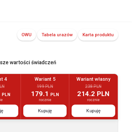
OWU
Tabela urazów
Karta produktu
ższe wartości świadczeń
t 4
Wariant 5
Wariant własny
LN
199 PLN
238 PLN
3
179.1
214.2 PLN
PLN
PLN
ie
rocznie
rocznie
ję
Kupuję
Kupuję