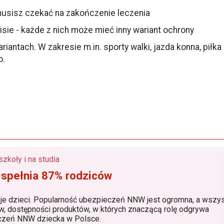
 musisz czekać na zakończenie leczenia
isie - każde z nich może mieć inny wariant ochrony
tach. W zakresie m.in. sporty walki, jazda konna, piłka n
o.
Ubezpieczenie dla dzieci do żłobka, przedszkola, szkoły i na studia
 spełnia 87% rodziców
larność ubezpieczeń NNW jest ogromna, a wszystko to
grywa
 lider ubezpieczeń NNW dziecka w Polsce.