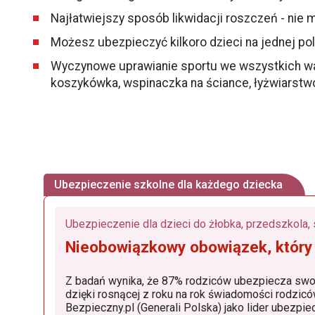
Najłatwiejszy sposób likwidacji roszczeń - nie
Możesz ubezpieczyć kilkoro dzieci na jednej pol
Wyczynowe uprawianie sportu we wszystkich warian
koszykówka, wspinaczka na ściance, łyżwiarstw
Ubezpieczenie szkolne dla każdego dziecka
Nieobowiązkowy obowiązek, który
Z badań wynika, że 87% rodziców ubezpiecza swoje dzieci. Popu
dzięki rosnącej z roku na rok świadomości rodziców, dostępności produktów, w których znaczącą rolę od
Bezpieczny.pl (Generali Polska) jako