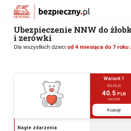
Ubezpieczenie NNW do żłobk
i zerówki
Dla wszystkich dzieci
od 4 miesiąca do 7 roku 
Wariant 1
45 PLN
40.5
PLN
rocznie
Kupuję
Nagłe zdarzenia