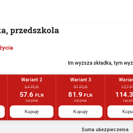
a, przedszkola
życia
Im wyższa składka, tym wy
Wariant 2
Wariant 3
Warian
64 PLN
91 PLN
127 P
57.6
81.9
114.
PLN
PLN
rocznie
rocznie
roczn
Kupuję
Kupuję
Kupu
Suma ubezpieczenia