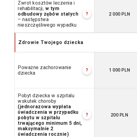
Zwrot kosztów leczenia i
rehabilitacji,
w tym
2 000 PLN
odbudowy zębów stałych
?
– następstwa
nieszczęśliwego wypadku
Zdrowie Twojego dziecka
Poważne zachorowanie
1 000 PLN
?
dziecka
Pobyt dziecka w szpitalu
wskutek choroby
(jednorazowa wypłata
świadczenia w przypadku
200 PLN
?
pobytu w szpitalu
trwającego minimum 5 dni,
maksymalnie 2
świadczenia rocznie)