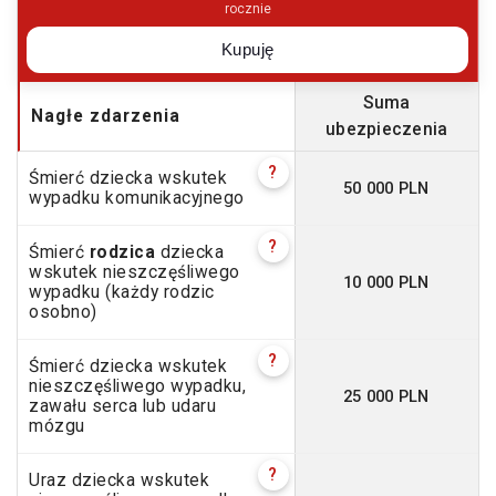
rocznie
Kupuję
Suma
Nagłe zdarzenia
ubezpieczenia
?
Śmierć dziecka wskutek
50 000 PLN
wypadku komunikacyjnego
?
Śmierć
rodzica
dziecka
wskutek nieszczęśliwego
10 000 PLN
wypadku (każdy rodzic
osobno)
?
Śmierć dziecka wskutek
nieszczęśliwego wypadku,
25 000 PLN
zawału serca lub udaru
mózgu
?
Uraz dziecka wskutek