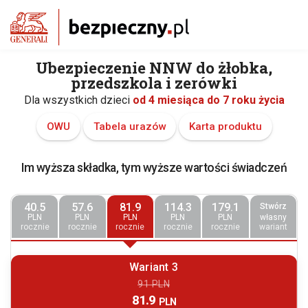
Ubezpieczenie NNW do żłobka,
przedszkola i zerówki
Dla wszystkich dzieci
od 4 miesiąca do 7 roku życia
OWU
Tabela urazów
Karta produktu
Im wyższa składka, tym wyższe wartości świadczeń
40.5
57.6
81.9
114.3
179.1
Stwórz
PLN
PLN
PLN
PLN
PLN
własny
rocznie
rocznie
rocznie
rocznie
rocznie
wariant
Wariant 3
91 PLN
81.9
PLN