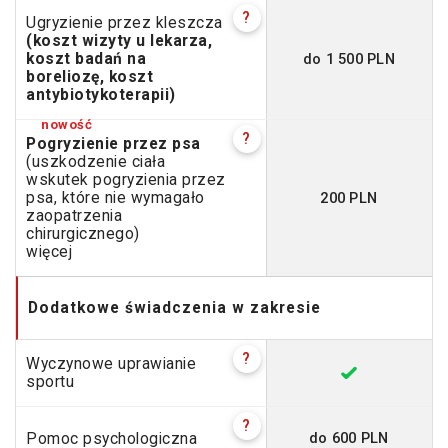
?
Ugryzienie przez kleszcza
(koszt wizyty u lekarza,
do 1 500 PLN
koszt badań na
boreliozę, koszt
antybiotykoterapii)
?
Pogryzienie przez psa
(uszkodzenie ciała
wskutek pogryzienia przez
200 PLN
psa, które nie wymagało
zaopatrzenia
chirurgicznego)
więcej
Dodatkowe świadczenia w zakresie
?
Wyczynowe uprawianie
sportu
?
do 600 PLN
Pomoc psychologiczna