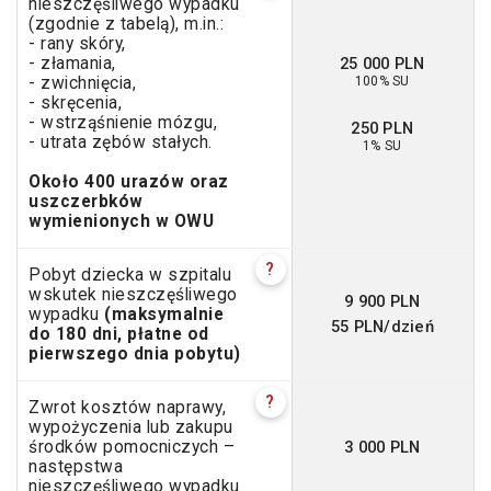
nieszczęśliwego wypadku
(zgodnie z tabelą), m.in.:
- rany skóry,
25 000 PLN
- złamania,
100% SU
- zwichnięcia,
- skręcenia,
- wstrząśnienie mózgu,
250 PLN
- utrata zębów stałych.
1% SU
Około 400 urazów oraz
uszczerbków
wymienionych w OWU
?
Pobyt dziecka w szpitalu
wskutek nieszczęśliwego
9 900 PLN
wypadku
(maksymalnie
55 PLN/dzień
do 180 dni, płatne od
pierwszego dnia pobytu)
?
Zwrot kosztów naprawy,
wypożyczenia lub zakupu
3 000 PLN
środków pomocniczych –
następstwa
nieszczęśliwego wypadku