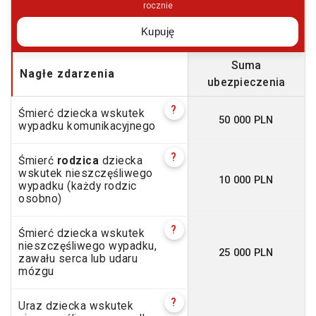
rocznie
Kupuję
Suma
Nagłe zdarzenia
ubezpieczenia
?
Śmierć dziecka wskutek
50 000 PLN
wypadku komunikacyjnego
?
Śmierć
rodzica
dziecka
wskutek nieszczęśliwego
10 000 PLN
wypadku (każdy rodzic
osobno)
?
Śmierć dziecka wskutek
nieszczęśliwego wypadku,
25 000 PLN
zawału serca lub udaru
mózgu
?
Uraz dziecka wskutek