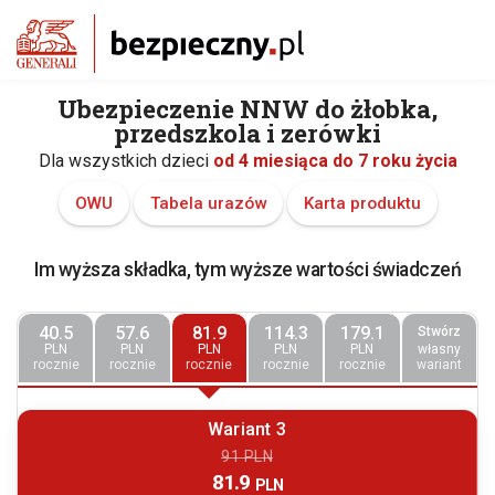
Ubezpieczenie NNW do żłobka,
przedszkola i zerówki
Dla wszystkich dzieci
od 4 miesiąca do 7 roku życia
OWU
Tabela urazów
Karta produktu
Im wyższa składka, tym wyższe wartości świadczeń
40.5
57.6
81.9
114.3
179.1
Stwórz
PLN
PLN
PLN
PLN
PLN
własny
rocznie
rocznie
rocznie
rocznie
rocznie
wariant
Wariant 3
91 PLN
81.9
PLN