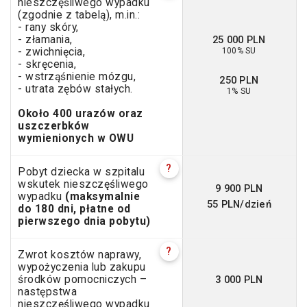
nieszczęśliwego wypadku
(zgodnie z tabelą), m.in.:
- rany skóry,
25 000 PLN
- złamania,
100% SU
- zwichnięcia,
- skręcenia,
- wstrząśnienie mózgu,
250 PLN
- utrata zębów stałych.
1% SU
Około 400 urazów oraz
uszczerbków
wymienionych w OWU
?
Pobyt dziecka w szpitalu
wskutek nieszczęśliwego
9 900 PLN
wypadku
(maksymalnie
55 PLN/dzień
do 180 dni, płatne od
pierwszego dnia pobytu)
?
Zwrot kosztów naprawy,
wypożyczenia lub zakupu
3 000 PLN
środków pomocniczych –
następstwa
nieszczęśliwego wypadku