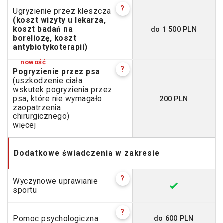
?
Ugryzienie przez kleszcza
(koszt wizyty u lekarza,
do 1 500 PLN
koszt badań na
boreliozę, koszt
antybiotykoterapii)
?
Pogryzienie przez psa
(uszkodzenie ciała
wskutek pogryzienia przez
200 PLN
psa, które nie wymagało
zaopatrzenia
chirurgicznego)
więcej
Dodatkowe świadczenia w zakresie
?
Wyczynowe uprawianie
sportu
?
do 600 PLN
Pomoc psychologiczna