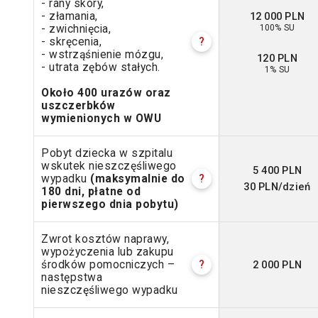
- rany skóry,
12 000 PLN
- złamania,
100% SU
- zwichnięcia,
- skręcenia,
?
- wstrząśnienie mózgu,
120 PLN
- utrata zębów stałych.
1% SU
Około 400 urazów oraz
uszczerbków
wymienionych w OWU
Pobyt dziecka w szpitalu
wskutek nieszczęśliwego
5 400 PLN
wypadku
(maksymalnie do
?
30 PLN/dzień
180 dni, płatne od
pierwszego dnia pobytu)
Zwrot kosztów naprawy,
wypożyczenia lub zakupu
2 000 PLN
środków pomocniczych –
?
następstwa
nieszczęśliwego wypadku