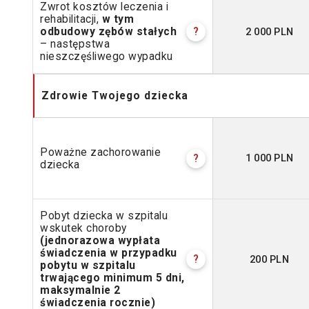
Zwrot kosztów leczenia i
rehabilitacji,
w tym
2 000 PLN
odbudowy zębów stałych
?
– następstwa
nieszczęśliwego wypadku
Zdrowie Twojego dziecka
Poważne zachorowanie
1 000 PLN
?
dziecka
Pobyt dziecka w szpitalu
wskutek choroby
(jednorazowa wypłata
świadczenia w przypadku
200 PLN
?
pobytu w szpitalu
trwającego minimum 5 dni,
maksymalnie 2
świadczenia rocznie)