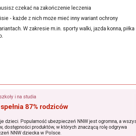
 musisz czekać na zakończenie leczenia
isie - każde z nich może mieć inny wariant ochrony
tach. W zakresie m.in. sporty walki, jazda konna, piłka n
o.
Ubezpieczenie dla dzieci do żłobka, przedszkola, szkoły i na studia
 spełnia 87% rodziców
larność ubezpieczeń NNW jest ogromna, a wszystko to
grywa
 lider ubezpieczeń NNW dziecka w Polsce.