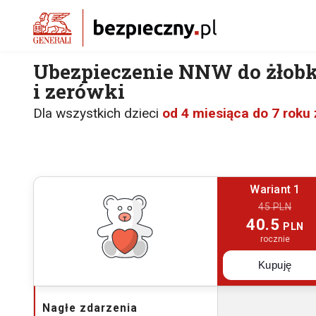
Ubezpieczenie NNW do żłobk
i zerówki
Dla wszystkich dzieci
od 4 miesiąca do 7 roku 
Wariant 1
45 PLN
40.5
PLN
rocznie
Kupuję
Nagłe zdarzenia