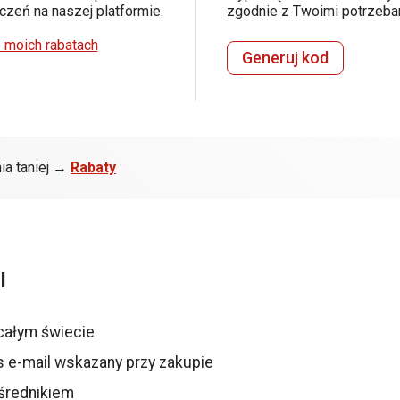
zeń na naszej platformie.
zgodnie z Twoimi potrzeba
 moich rabatach
Generuj kod
ia taniej →
Rabaty
l
całym świecie
s e-mail wskazany przy zakupie
średnikiem