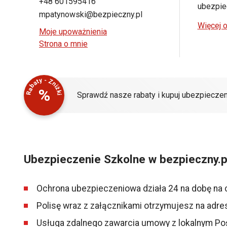
+48 601595416
ubezpiec
mpatynowski@bezpieczny.pl
Więcej o
Moje upoważnienia
Strona o mnie
Rabaty - Zniżki
%
Sprawdź nasze rabaty i kupuj ubezpieczen
Ubezpieczenie Szkolne w bezpieczny.p
Ochrona ubezpieczeniowa działa 24 na dobę na 
Polisę wraz z załącznikami otrzymujesz na adre
Usługa zdalnego zawarcia umowy z lokalnym Po