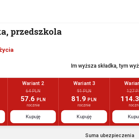
a, przedszkola
życia
Im wyższa składka, tym wy
Wariant 2
Wariant 3
Warian
64 PLN
91 PLN
127 P
57.6
81.9
114.
PLN
PLN
rocznie
rocznie
roczn
Kupuję
Kupuję
Kupu
Suma ubezpieczenia