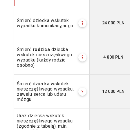
Śmierć dziecka wskutek
24 000 PLN
?
wypadku komunikacyjnego
Śmierć
rodzica
dziecka
wskutek nieszczęśliwego
4 800 PLN
?
wypadku (każdy rodzic
osobno)
Śmierć dziecka wskutek
nieszczęśliwego wypadku,
12 000 PLN
?
zawału serca lub udaru
mózgu
Uraz dziecka wskutek
nieszczęśliwego wypadku
(zgodnie z tabelą), m.in.: