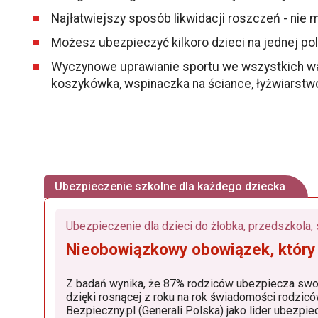
Najłatwiejszy sposób likwidacji roszczeń - nie
Możesz ubezpieczyć kilkoro dzieci na jednej pol
Wyczynowe uprawianie sportu we wszystkich warian
koszykówka, wspinaczka na ściance, łyżwiarstw
Ubezpieczenie szkolne dla każdego dziecka
Nieobowiązkowy obowiązek, który
Z badań wynika, że 87% rodziców ubezpiecza swoje dzieci. Popu
dzięki rosnącej z roku na rok świadomości rodziców, dostępności produktów, w których znaczącą rolę od
Bezpieczny.pl (Generali Polska) jako