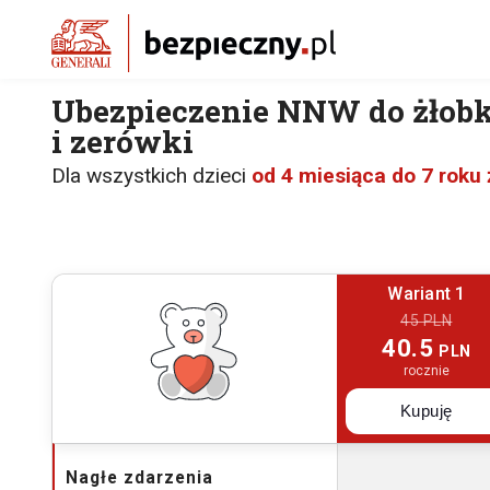
Ubezpieczenie NNW do żłobk
i zerówki
Dla wszystkich dzieci
od 4 miesiąca do 7 roku 
Wariant 1
45 PLN
40.5
PLN
rocznie
Kupuję
Nagłe zdarzenia