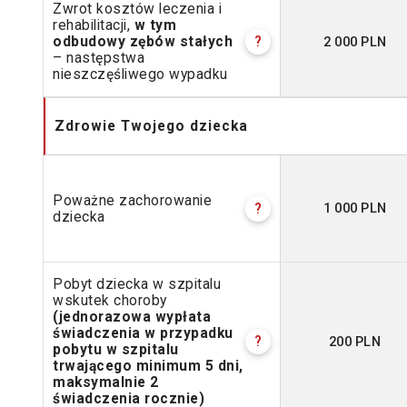
Zwrot kosztów leczenia i
rehabilitacji,
w tym
2 000 PLN
odbudowy zębów stałych
?
– następstwa
nieszczęśliwego wypadku
Zdrowie Twojego dziecka
Poważne zachorowanie
1 000 PLN
?
dziecka
Pobyt dziecka w szpitalu
wskutek choroby
(jednorazowa wypłata
świadczenia w przypadku
200 PLN
?
pobytu w szpitalu
trwającego minimum 5 dni,
maksymalnie 2
świadczenia rocznie)