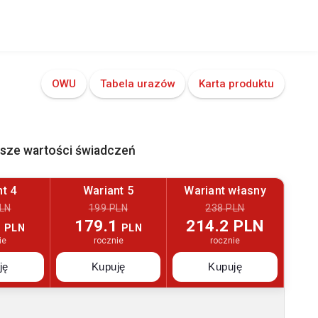
OWU
Tabela urazów
Karta produktu
ższe wartości świadczeń
t 4
Wariant 5
Wariant własny
LN
199 PLN
238 PLN
3
179.1
214.2 PLN
PLN
PLN
ie
rocznie
rocznie
ję
Kupuję
Kupuję