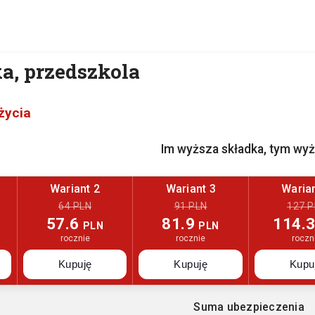
a, przedszkola
życia
Im wyższa składka, tym wy
Wariant 2
Wariant 3
Warian
64 PLN
91 PLN
127 P
57.6
81.9
114.
PLN
PLN
rocznie
rocznie
roczn
Kupuję
Kupuję
Kupu
Suma ubezpieczenia