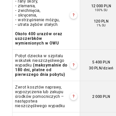
- rany skóry,
12 000 PLN
- złamania,
100% SU
- zwichnięcia,
- skręcenia,
?
- wstrząśnienie mózgu,
120 PLN
- utrata zębów stałych.
1% SU
Około 400 urazów oraz
uszczerbków
wymienionych w OWU
Pobyt dziecka w szpitalu
wskutek nieszczęśliwego
5 400 PLN
wypadku
(maksymalnie do
?
30 PLN/dzień
180 dni, płatne od
pierwszego dnia pobytu)
Zwrot kosztów naprawy,
wypożyczenia lub zakupu
2 000 PLN
środków pomocniczych –
?
następstwa
nieszczęśliwego wypadku