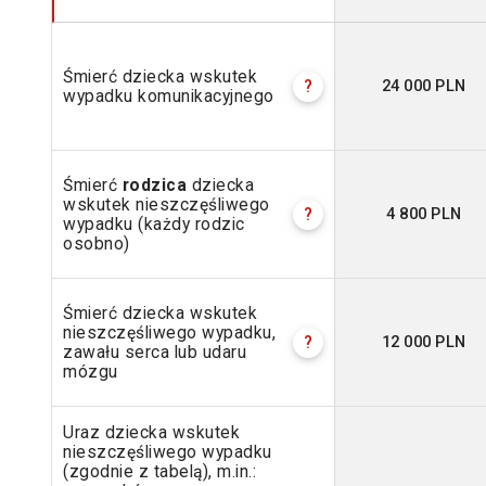
Śmierć dziecka wskutek
24 000 PLN
?
wypadku komunikacyjnego
Śmierć
rodzica
dziecka
wskutek nieszczęśliwego
4 800 PLN
?
wypadku (każdy rodzic
osobno)
Śmierć dziecka wskutek
nieszczęśliwego wypadku,
12 000 PLN
?
zawału serca lub udaru
mózgu
Uraz dziecka wskutek
nieszczęśliwego wypadku
(zgodnie z tabelą), m.in.: