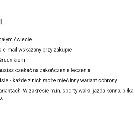
l
całym świecie
s e-mail wskazany przy zakupie
średnikiem
 musisz czekać na zakończenie leczenia
isie - każde z nich może mieć inny wariant ochrony
tach. W zakresie m.in. sporty walki, jazda konna, piłka n
o.