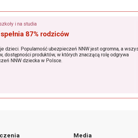
Ubezpieczenie dla dzieci do żłobka, przedszkola, szkoły i na studia
 spełnia 87% rodziców
larność ubezpieczeń NNW jest ogromna, a wszystko to
grywa
 lider ubezpieczeń NNW dziecka w Polsce.
czenia
Media