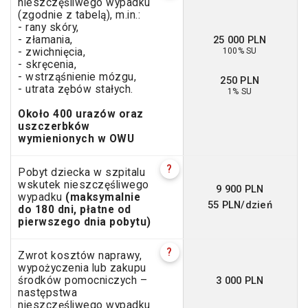
nieszczęśliwego wypadku
(zgodnie z tabelą), m.in.:
- rany skóry,
25 000 PLN
- złamania,
100% SU
- zwichnięcia,
- skręcenia,
- wstrząśnienie mózgu,
250 PLN
- utrata zębów stałych.
1% SU
Około 400 urazów oraz
uszczerbków
wymienionych w OWU
?
Pobyt dziecka w szpitalu
wskutek nieszczęśliwego
9 900 PLN
wypadku
(maksymalnie
55 PLN/dzień
do 180 dni, płatne od
pierwszego dnia pobytu)
?
Zwrot kosztów naprawy,
wypożyczenia lub zakupu
3 000 PLN
środków pomocniczych –
następstwa
nieszczęśliwego wypadku