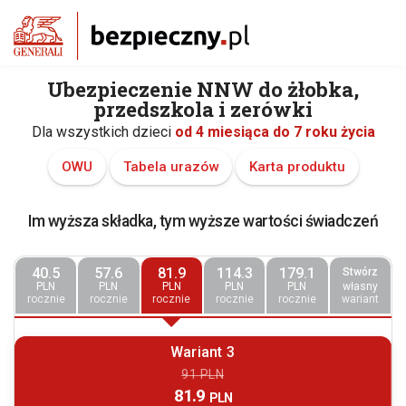
Ubezpieczenie NNW do żłobka,
przedszkola i zerówki
Dla wszystkich dzieci
od 4 miesiąca do 7 roku życia
OWU
Tabela urazów
Karta produktu
Im wyższa składka, tym wyższe wartości świadczeń
40.5
57.6
81.9
114.3
179.1
Stwórz
PLN
PLN
PLN
PLN
PLN
własny
rocznie
rocznie
rocznie
rocznie
rocznie
wariant
Wariant 3
91 PLN
81.9
PLN