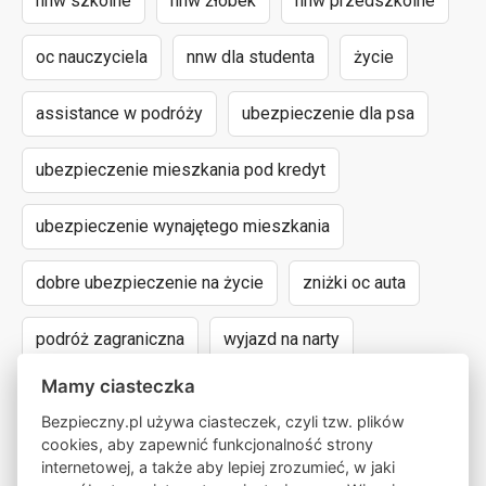
nnw szkolne
nnw żłobek
nnw przedszkolne
oc nauczyciela
nnw dla studenta
życie
assistance w podróży
ubezpieczenie dla psa
ubezpieczenie mieszkania pod kredyt
ubezpieczenie wynajętego mieszkania
dobre ubezpieczenie na życie
zniżki oc auta
podróż zagraniczna
wyjazd na narty
Mamy ciasteczka
assistance dla aut powyżej 15 lat
Bezpieczny.pl używa ciasteczek, czyli tzw. plików
cookies, aby zapewnić funkcjonalność strony
następstwa nieszczęśliwych wypadków
internetowej, a także aby lepiej zrozumieć, w jaki