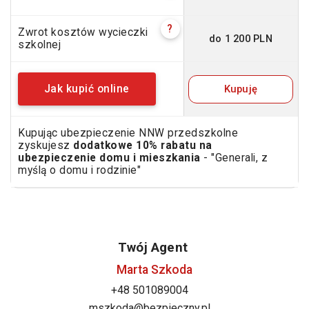
?
Zwrot kosztów wycieczki
do 1 200 PLN
szkolnej
Kupuję
Jak kupić online
Kupując ubezpieczenie NNW przedszkolne
zyskujesz
dodatkowe 10% rabatu na
ubezpieczenie domu i mieszkania
- "Generali, z
myślą o domu i rodzinie"
Twój Agent
Marta Szkoda
+48 501089004
mszkoda@bezpieczny.pl