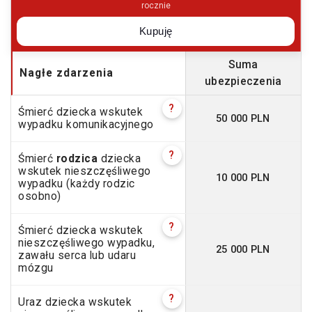
rocznie
Kupuję
Suma
Nagłe zdarzenia
ubezpieczenia
?
Śmierć dziecka wskutek
50 000 PLN
wypadku komunikacyjnego
?
Śmierć
rodzica
dziecka
wskutek nieszczęśliwego
10 000 PLN
wypadku (każdy rodzic
osobno)
?
Śmierć dziecka wskutek
nieszczęśliwego wypadku,
25 000 PLN
zawału serca lub udaru
mózgu
?
Uraz dziecka wskutek