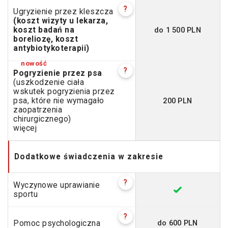
?
Ugryzienie przez kleszcza
(koszt wizyty u lekarza,
do 1 500 PLN
koszt badań na
boreliozę, koszt
antybiotykoterapii)
?
Pogryzienie przez psa
(uszkodzenie ciała
wskutek pogryzienia przez
200 PLN
psa, które nie wymagało
zaopatrzenia
chirurgicznego)
więcej
Dodatkowe świadczenia w zakresie
?
Wyczynowe uprawianie
sportu
?
do 600 PLN
Pomoc psychologiczna