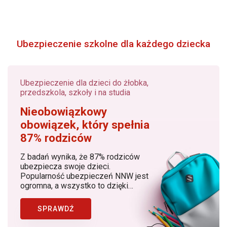
Ubezpieczenie szkolne dla każdego dziecka
Ubezpieczenie dla dzieci do żłobka,
przedszkola, szkoły i na studia
Nieobowiązkowy
obowiązek, który spełnia
87% rodziców
Z badań wynika, że 87% rodziców
ubezpiecza swoje dzieci.
Popularność ubezpieczeń NNW jest
ogromna, a wszystko to dzięki
rosnącej z roku na rok świadomości
rodziców, dostępności produktów, w
SPRAWDŹ
których znaczącą rolę odgrywa
Bezpieczny.pl (Generali Polska) jako