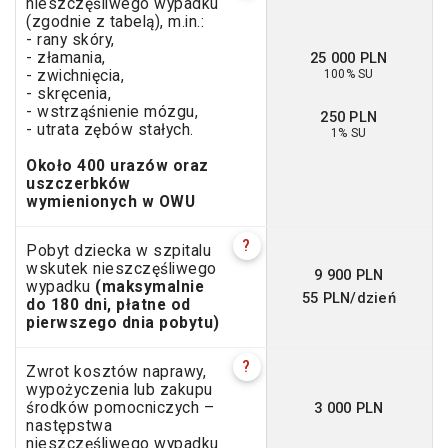
nieszczęśliwego wypadku
(zgodnie z tabelą), m.in.:
- rany skóry,
25 000 PLN
- złamania,
100% SU
- zwichnięcia,
- skręcenia,
- wstrząśnienie mózgu,
250 PLN
- utrata zębów stałych.
1% SU
Około 400 urazów oraz
uszczerbków
wymienionych w OWU
?
Pobyt dziecka w szpitalu
wskutek nieszczęśliwego
9 900 PLN
wypadku
(maksymalnie
55 PLN/dzień
do 180 dni, płatne od
pierwszego dnia pobytu)
?
Zwrot kosztów naprawy,
wypożyczenia lub zakupu
3 000 PLN
środków pomocniczych –
następstwa
nieszczęśliwego wypadku