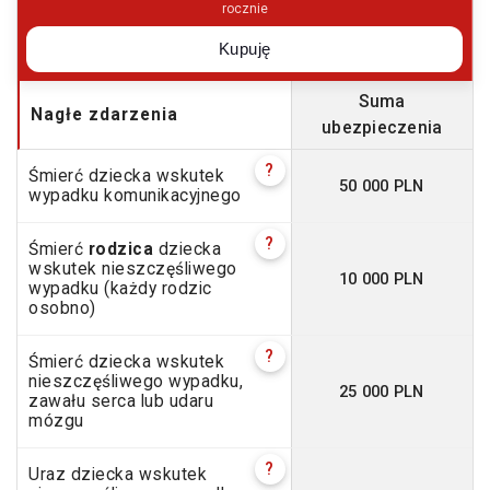
rocznie
Kupuję
Suma
Nagłe zdarzenia
ubezpieczenia
?
Śmierć dziecka wskutek
50 000 PLN
wypadku komunikacyjnego
?
Śmierć
rodzica
dziecka
wskutek nieszczęśliwego
10 000 PLN
wypadku (każdy rodzic
osobno)
?
Śmierć dziecka wskutek
nieszczęśliwego wypadku,
25 000 PLN
zawału serca lub udaru
mózgu
?
Uraz dziecka wskutek