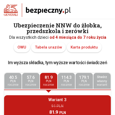
Ubezpieczenie NNW do żłobka,
przedszkola i zerówki
Dla wszystkich dzieci
od 4 miesiąca do 7 roku życia
OWU
Tabela urazów
Karta produktu
Im wyższa składka, tym wyższe wartości świadczeń
40.5
57.6
81.9
114.3
179.1
Stwórz
PLN
PLN
PLN
PLN
PLN
własny
rocznie
rocznie
rocznie
rocznie
rocznie
wariant
Wariant 3
91 PLN
81.9
PLN