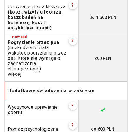
?
Ugryzienie przez kleszcza
(koszt wizyty u lekarza,
do 1 500 PLN
koszt badań na
boreliozę, koszt
antybiotykoterapii)
?
Pogryzienie przez psa
(uszkodzenie ciała
wskutek pogryzienia przez
200 PLN
psa, które nie wymagało
zaopatrzenia
chirurgicznego)
więcej
Dodatkowe świadczenia w zakresie
?
Wyczynowe uprawianie
sportu
?
do 600 PLN
Pomoc psychologiczna