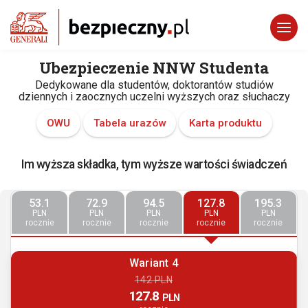
Ubezpieczenie NNW Studenta
Dedykowane dla studentów, doktorantów studiów
dziennych i zaocznych uczelni wyższych oraz słuchaczy
OWU
Tabela urazów
Karta produktu
Im wyższa składka, tym wyższe wartości świadczeń
53.1
72.9
94.5
127.8
195.3
PLN
PLN
PLN
PLN
PLN
rocznie
rocznie
rocznie
rocznie
rocznie
Wariant 4
142 PLN
127.8
PLN