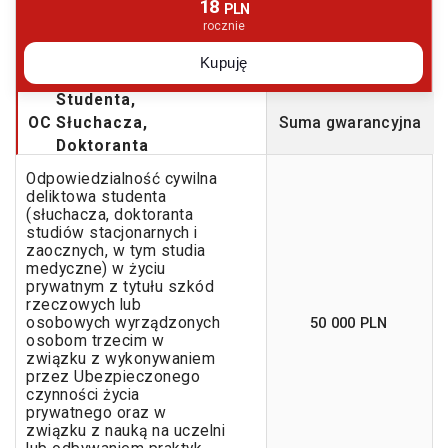
18
PLN
rocznie
Kupuję
Studenta,
OC
Słuchacza,
Suma gwarancyjna
Doktoranta
Odpowiedzialność cywilna
deliktowa studenta
(słuchacza, doktoranta
studiów stacjonarnych i
zaocznych, w tym studia
medyczne) w życiu
prywatnym z tytułu szkód
rzeczowych lub
50 000 PLN
osobowych wyrządzonych
osobom trzecim w
związku z wykonywaniem
przez Ubezpieczonego
czynności życia
prywatnego oraz w
związku z nauką na uczelni