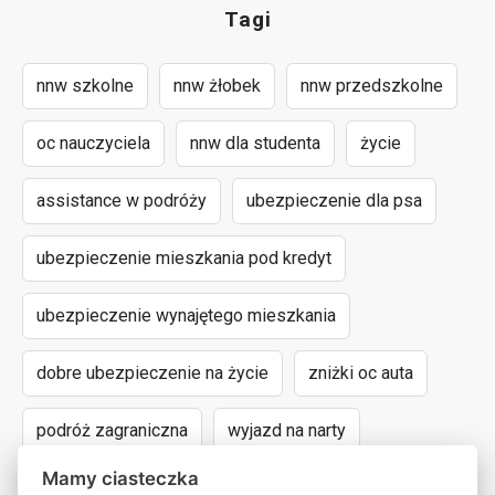
Tagi
nnw szkolne
nnw żłobek
nnw przedszkolne
oc nauczyciela
nnw dla studenta
życie
assistance w podróży
ubezpieczenie dla psa
ubezpieczenie mieszkania pod kredyt
ubezpieczenie wynajętego mieszkania
dobre ubezpieczenie na życie
zniżki oc auta
podróż zagraniczna
wyjazd na narty
Mamy ciasteczka
assistance dla aut powyżej 15 lat