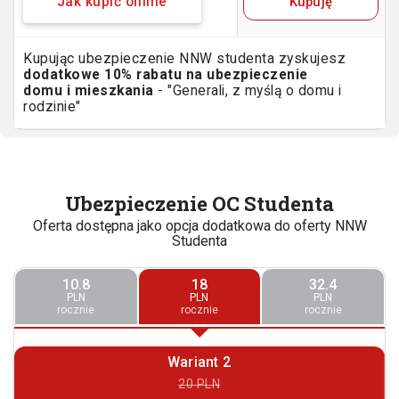
Kupuję
Jak kupić online
Kupując ubezpieczenie NNW studenta zyskujesz
dodatkowe 10% rabatu na ubezpieczenie
domu i mieszkania
- "Generali, z myślą o domu i
rodzinie"
Ubezpieczenie OC Studenta
Oferta dostępna jako opcja dodatkowa do oferty NNW
Studenta
10.8
18
32.4
PLN
PLN
PLN
rocznie
rocznie
rocznie
Wariant 2
20 PLN