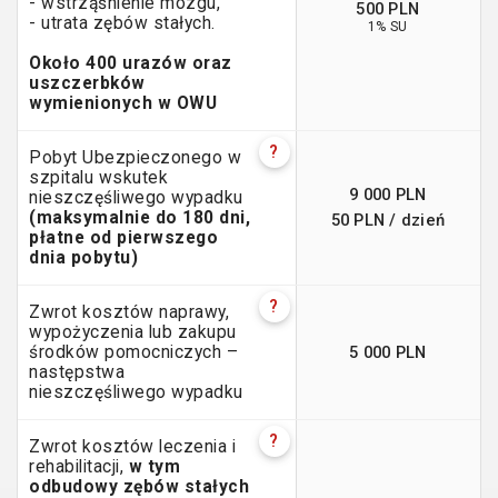
- wstrząśnienie mózgu,
500 PLN
- utrata zębów stałych.
1% SU
Około 400 urazów oraz
uszczerbków
wymienionych w OWU
?
Pobyt Ubezpieczonego w
szpitalu wskutek
9 000 PLN
nieszczęśliwego wypadku
(maksymalnie do 180 dni,
50 PLN / dzień
płatne od pierwszego
dnia pobytu)
?
Zwrot kosztów naprawy,
wypożyczenia lub zakupu
5 000 PLN
środków pomocniczych –
następstwa
nieszczęśliwego wypadku
?
Zwrot kosztów leczenia i
rehabilitacji,
w tym
odbudowy zębów stałych