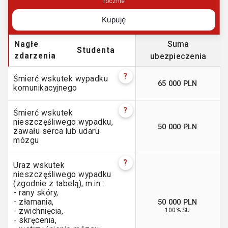
rocznie
Kupuję
Nagłe
Suma
Studenta
zdarzenia
ubezpieczenia
?
Śmierć wskutek wypadku
65 000 PLN
komunikacyjnego
?
Śmierć wskutek
nieszczęśliwego wypadku,
50 000 PLN
zawału serca lub udaru
mózgu
?
Uraz wskutek
nieszczęśliwego wypadku
(zgodnie z tabelą), m.in.:
- rany skóry,
50 000 PLN
- złamania,
100% SU
- zwichnięcia,
- skręcenia,