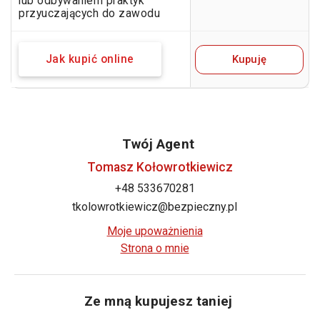
lub odbywaniem praktyk
przyuczających do zawodu
Kupuję
Jak kupić online
Twój Agent
Tomasz Kołowrotkiewicz
+48 533670281
tkolowrotkiewicz@bezpieczny.pl
Moje upoważnienia
Strona o mnie
Ze mną kupujesz taniej