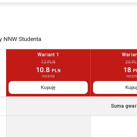
ty NNW Studenta
Wariant 1
Warian
12 PLN
20 P
10.8
18
PLN
P
rocznie
roczn
Kupuję
Kupu
Suma gwar