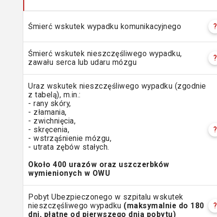
Śmierć wskutek wypadku komunikacyjnego
Śmierć wskutek nieszczęśliwego wypadku,
zawału serca lub udaru mózgu
Uraz wskutek nieszczęśliwego wypadku (zgodnie
z tabelą), m.in.:
- rany skóry,
- złamania,
- zwichnięcia,
- skręcenia,
- wstrząśnienie mózgu,
- utrata zębów stałych.
Około 400 urazów oraz uszczerbków
wymienionych w OWU
Pobyt Ubezpieczonego w szpitalu wskutek
nieszczęśliwego wypadku
(maksymalnie do 180
dni, płatne od pierwszego dnia pobytu)