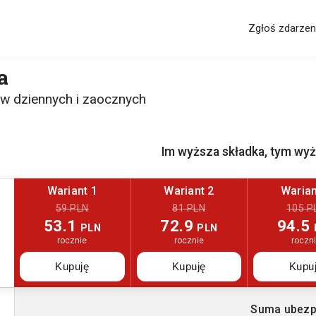
Zgłoś zdarzen
a
w dziennych i zaocznych
Im wyższa składka, tym wy
Wariant 1
Wariant 2
Warian
59 PLN
81 PLN
105 P
53.1
72.9
94.5
PLN
PLN
rocznie
rocznie
roczn
Kupuję
Kupuję
Kupu
Suma ubezp