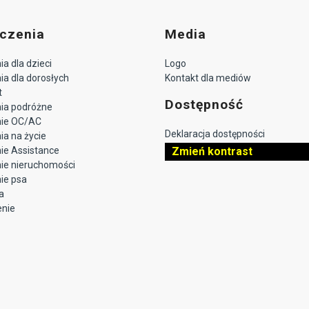
czenia
Media
a dla dzieci
Logo
a dla dorosłych
Kontakt dla mediów
t
Dostępność
ia podróżne
nie OC/AC
Deklaracja dostępności
a na życie
ie Assistance
Zmień kontrast
ie nieruchomości
ie psa
a
enie