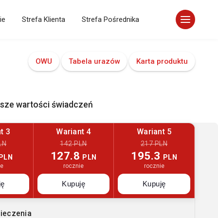
ie
Strefa Klienta
Strefa Pośrednika
OWU
Tabela urazów
Karta produktu
ższe wartości świadczeń
t 3
Wariant 4
Wariant 5
LN
142 PLN
217 PLN
127.8
195.3
PLN
PLN
PLN
ie
rocznie
rocznie
ję
Kupuję
Kupuję
ieczenia