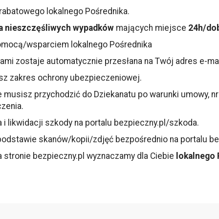
 rabatowego lokalnego Pośrednika.
a nieszczęśliwych wypadków
mających miejsce
24h/dob
omocą/wsparciem lokalnego Pośrednika
ikami zostaje automatycznie przesłana na Twój adres e-ma
asz zakres ochrony ubezpieczeniowej.
 musisz przychodzić do Dziekanatu po warunki umowy, nr p
zenia.
 likwidacji szkody na portalu
bezpieczny.pl/szkoda
.
odstawie skanów/kopii/zdjęć bezpośrednio na portalu be
a stronie bezpieczny.pl wyznaczamy dla Ciebie
lokalnego 