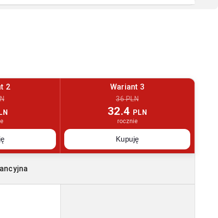
t 2
Wariant 3
LN
36 PLN
32.4
LN
PLN
ie
rocznie
ję
Kupuję
ancyjna