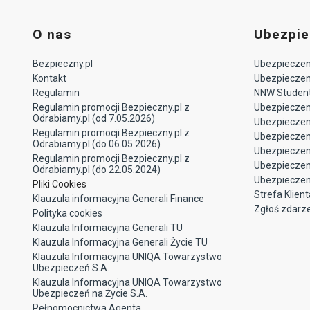
O nas
Ubezpie
Bezpieczny.pl
Ubezpieczeni
Kontakt
Ubezpieczeni
Regulamin
NNW Studen
Regulamin promocji Bezpieczny.pl z
Ubezpieczen
Odrabiamy.pl (od 7.05.2026)
Ubezpiecze
Regulamin promocji Bezpieczny.pl z
Ubezpieczeni
Odrabiamy.pl (do 06.05.2026)
Ubezpieczen
Regulamin promocji Bezpieczny.pl z
Ubezpieczen
Odrabiamy.pl (do 22.05.2024)
Ubezpieczen
Pliki Cookies
Strefa Klient
Klauzula informacyjna Generali Finance
Zgłoś zdarz
Polityka cookies
Klauzula Informacyjna Generali TU
Klauzula Informacyjna Generali Życie TU
Klauzula Informacyjna UNIQA Towarzystwo
Ubezpieczeń S.A.
Klauzula Informacyjna UNIQA Towarzystwo
Ubezpieczeń na Życie S.A.
Pełnomocnictwa Agenta