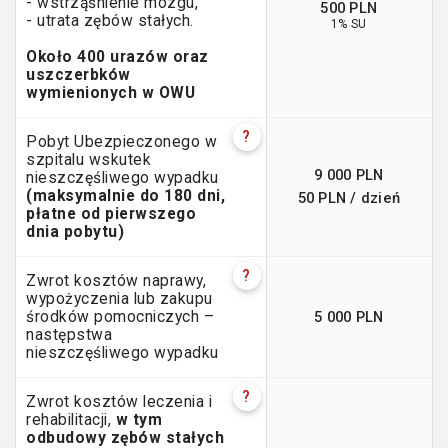
- wstrząśnienie mózgu,
500 PLN
- utrata zębów stałych.
1% SU
Około 400 urazów oraz
uszczerbków
wymienionych w OWU
?
Pobyt Ubezpieczonego w
szpitalu wskutek
9 000 PLN
nieszczęśliwego wypadku
(maksymalnie do 180 dni,
50 PLN / dzień
płatne od pierwszego
dnia pobytu)
?
Zwrot kosztów naprawy,
wypożyczenia lub zakupu
5 000 PLN
środków pomocniczych –
następstwa
nieszczęśliwego wypadku
?
Zwrot kosztów leczenia i
rehabilitacji,
w tym
odbudowy zębów stałych