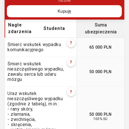
rocznie
Kupuję
Nagłe
Suma
Studenta
zdarzenia
ubezpieczenia
?
Śmierć wskutek wypadku
65 000 PLN
komunikacyjnego
?
Śmierć wskutek
nieszczęśliwego wypadku,
50 000 PLN
zawału serca lub udaru
mózgu
?
Uraz wskutek
nieszczęśliwego wypadku
(zgodnie z tabelą), m.in.:
- rany skóry,
50 000 PLN
- złamania,
100% SU
- zwichnięcia,
- skręcenia,