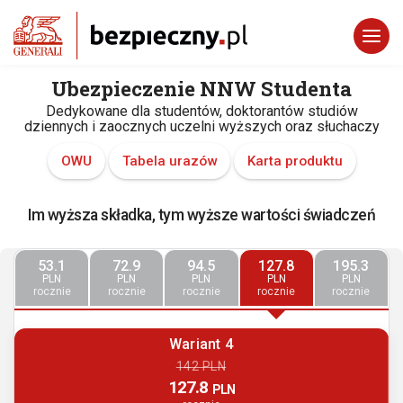
Ubezpieczenie NNW Studenta
Dedykowane dla studentów, doktorantów studiów
dziennych i zaocznych uczelni wyższych oraz słuchaczy
OWU
Tabela urazów
Karta produktu
Im wyższa składka, tym wyższe wartości świadczeń
53.1
72.9
94.5
127.8
195.3
PLN
PLN
PLN
PLN
PLN
rocznie
rocznie
rocznie
rocznie
rocznie
Wariant 4
142 PLN
127.8
PLN