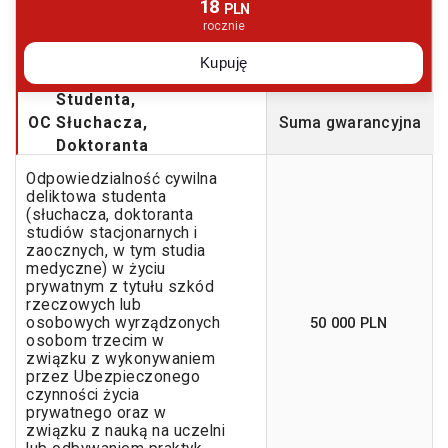
18
PLN
rocznie
Kupuję
Studenta,
OC
Słuchacza,
Suma gwarancyjna
Doktoranta
Odpowiedzialność cywilna
deliktowa studenta
(słuchacza, doktoranta
studiów stacjonarnych i
zaocznych, w tym studia
medyczne) w życiu
prywatnym z tytułu szkód
rzeczowych lub
50 000 PLN
osobowych wyrządzonych
osobom trzecim w
związku z wykonywaniem
przez Ubezpieczonego
czynności życia
prywatnego oraz w
związku z nauką na uczelni