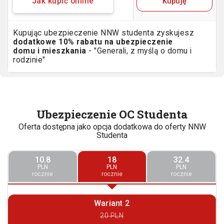
Kupuję
Jak kupić online
Kupując ubezpieczenie NNW studenta zyskujesz
dodatkowe 10% rabatu na ubezpieczenie
domu i mieszkania
- "Generali, z myślą o domu i
rodzinie"
Ubezpieczenie OC Studenta
Oferta dostępna jako opcja dodatkowa do oferty NNW
Studenta
10.8
18
32.4
PLN
PLN
PLN
rocznie
rocznie
rocznie
Wariant 2
20 PLN