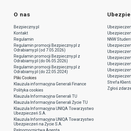
O nas
Ubezpie
Bezpieczny.pl
Ubezpieczeni
Kontakt
Ubezpieczeni
Regulamin
NNW Studen
Regulamin promocji Bezpieczny.pl z
Ubezpieczen
Odrabiamy.pl (od 7.05.2026)
Ubezpiecze
Regulamin promocji Bezpieczny.pl z
Ubezpieczeni
Odrabiamy.pl (do 06.05.2026)
Ubezpieczen
Regulamin promocji Bezpieczny.pl z
Ubezpieczen
Odrabiamy.pl (do 22.05.2024)
Ubezpieczen
Pliki Cookies
Strefa Klient
Klauzula informacyjna Generali Finance
Zgłoś zdarz
Polityka cookies
Klauzula Informacyjna Generali TU
Klauzula Informacyjna Generali Życie TU
Klauzula Informacyjna UNIQA Towarzystwo
Ubezpieczeń S.A.
Klauzula Informacyjna UNIQA Towarzystwo
Ubezpieczeń na Życie S.A.
Pełnomocnictwa Agenta