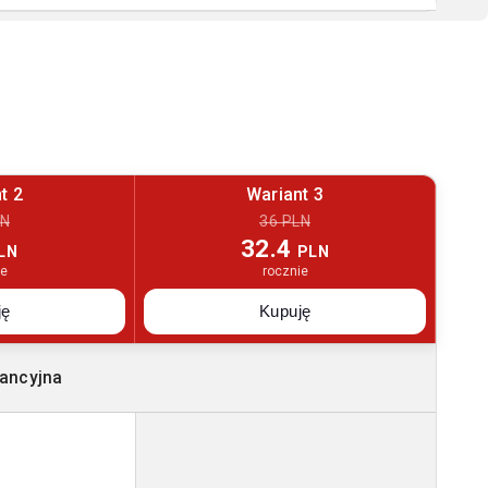
t 2
Wariant 3
LN
36 PLN
32.4
LN
PLN
ie
rocznie
ję
Kupuję
ancyjna