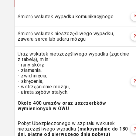
Śmierć wskutek wypadku komunikacyjnego
Śmierć wskutek nieszczęśliwego wypadku,
zawału serca lub udaru mózgu
Uraz wskutek nieszczęśliwego wypadku (zgodnie
z tabelą), m.in.:
- rany skóry,
- złamania,
- zwichnięcia,
- skręcenia,
- wstrząśnienie mózgu,
- utrata zębów stałych.
Około 400 urazów oraz uszczerbków
wymienionych w OWU
Pobyt Ubezpieczonego w szpitalu wskutek
nieszczęśliwego wypadku
(maksymalnie do 180
dni, płatne od pierwszego dnia pobytu)