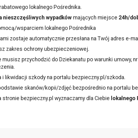
 rabatowego lokalnego Pośrednika.
a nieszczęśliwych wypadków
mających miejsce
24h/dob
omocą/wsparciem lokalnego Pośrednika
ikami zostaje automatycznie przesłana na Twój adres e-ma
asz zakres ochrony ubezpieczeniowej.
 musisz przychodzić do Dziekanatu po warunki umowy, nr p
zenia.
 likwidacji szkody na portalu
bezpieczny.pl/szkoda
.
odstawie skanów/kopii/zdjęć bezpośrednio na portalu be
a stronie bezpieczny.pl wyznaczamy dla Ciebie
lokalnego 