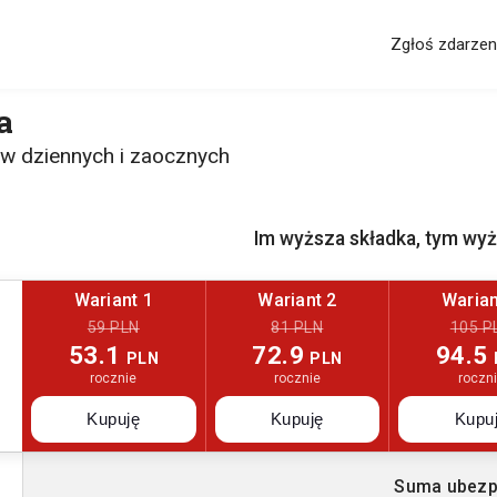
Zgłoś zdarzen
a
w dziennych i zaocznych
Im wyższa składka, tym wy
Wariant 1
Wariant 2
Warian
59 PLN
81 PLN
105 P
53.1
72.9
94.5
PLN
PLN
rocznie
rocznie
roczn
Kupuję
Kupuję
Kupu
Suma ubezp