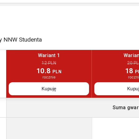
ty NNW Studenta
Wariant 1
Warian
12 PLN
20 P
10.8
18
PLN
P
rocznie
roczn
Kupuję
Kupu
Suma gwar