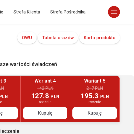
ie
Strefa Klienta
Strefa Pośrednika
OWU
Tabela urazów
Karta produktu
ższe wartości świadczeń
t 3
Wariant 4
Wariant 5
LN
142 PLN
217 PLN
127.8
195.3
PLN
PLN
PLN
ie
rocznie
rocznie
ję
Kupuję
Kupuję
ieczenia