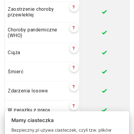
?
Zaostrzenie choroby
przewlekłej
?
Choroby pandemiczne
(WHO)
?
Ciąża
?
Śmierć
?
Zdarzenia losowe
?
W związku z pracą
Mamy ciasteczka
?
Kradzież dokumentów
Bezpieczny.pl używa ciasteczek, czyli tzw. plików
albo pojazdu