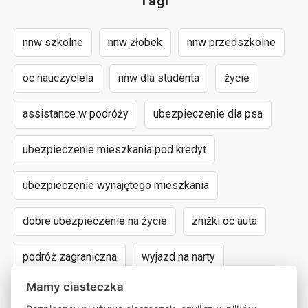
Tagi
nnw szkolne
nnw żłobek
nnw przedszkolne
oc nauczyciela
nnw dla studenta
życie
assistance w podróży
ubezpieczenie dla psa
ubezpieczenie mieszkania pod kredyt
ubezpieczenie wynajętego mieszkania
dobre ubezpieczenie na życie
zniżki oc auta
podróż zagraniczna
wyjazd na narty
Mamy ciasteczka
assistance dla aut powyżej 15 lat