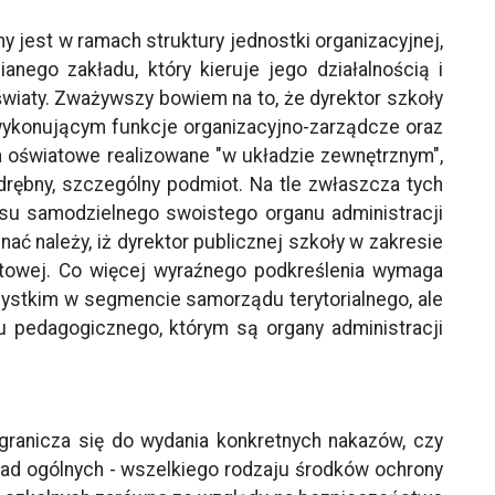
y jest w ramach struktury jednostki organizacyjnej,
nego zakładu, który kieruje jego działalnością i
wiaty. Zważywszy bowiem na to, że dyrektor szkoły
) wykonującym funkcje organizacyjno-zarządcze oraz
a oświatowe realizowane "w układzie zewnętrznym",
drębny, szczególny podmiot. Na tle zwłaszcza tych
usu samodzielnego swoistego organu administracji
ać należy, iż dyrektor publicznej szkoły w zakresie
iatowej. Co więcej wyraźnego podkreślenia wymaga
szystkim w segmencie samorządu terytorialnego, ale
u pedagogicznego, którym są organy administracji
ranicza się do wydania konkretnych nakazów, czy
ad ogólnych - wszelkiego rodzaju środków ochrony