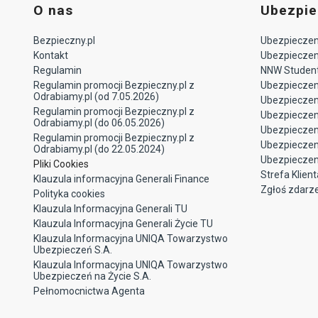
O nas
Ubezpie
Bezpieczny.pl
Ubezpieczeni
Kontakt
Ubezpieczeni
Regulamin
NNW Studen
Regulamin promocji Bezpieczny.pl z
Ubezpieczen
Odrabiamy.pl (od 7.05.2026)
Ubezpiecze
Regulamin promocji Bezpieczny.pl z
Ubezpieczeni
Odrabiamy.pl (do 06.05.2026)
Ubezpieczen
Regulamin promocji Bezpieczny.pl z
Ubezpieczen
Odrabiamy.pl (do 22.05.2024)
Ubezpieczen
Pliki Cookies
Strefa Klient
Klauzula informacyjna Generali Finance
Zgłoś zdarz
Polityka cookies
Klauzula Informacyjna Generali TU
Klauzula Informacyjna Generali Życie TU
Klauzula Informacyjna UNIQA Towarzystwo
Ubezpieczeń S.A.
Klauzula Informacyjna UNIQA Towarzystwo
Ubezpieczeń na Życie S.A.
Pełnomocnictwa Agenta