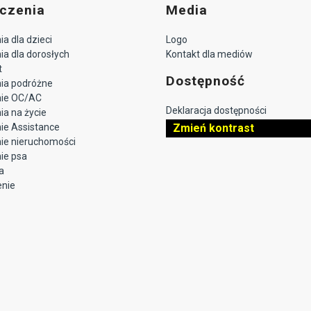
czenia
Media
a dla dzieci
Logo
a dla dorosłych
Kontakt dla mediów
t
Dostępność
ia podróżne
nie OC/AC
Deklaracja dostępności
a na życie
ie Assistance
Zmień kontrast
ie nieruchomości
ie psa
a
enie