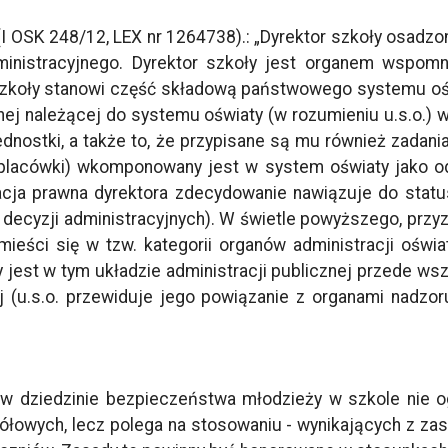
I OSK 248/12, LEX nr 1264738).: „Dyrektor szkoły osadzon
ministracyjnego. Dyrektor szkoły jest organem wspomnia
 szkoły stanowi część składową państwowego systemu oś
jnej należącej do systemu oświaty (w rozumieniu u.s.o.
nostki, a także to, że przypisane są mu również zadani
 (placówki) wkomponowany jest w system oświaty jako o
acja prawna dyrektora zdecydowanie nawiązuje do stat
ecyzji administracyjnych). W świetle powyższego, przyzn
mieści się w tzw. kategorii organów administracji ośw
ny jest w tym układzie administracji publicznej przede w
j (u.s.o. przewiduje jego powiązanie z organami nadzor
 dziedzinie bezpieczeństwa młodzieży w szkole nie og
łowych, lecz polega na stosowaniu - wynikających z zas