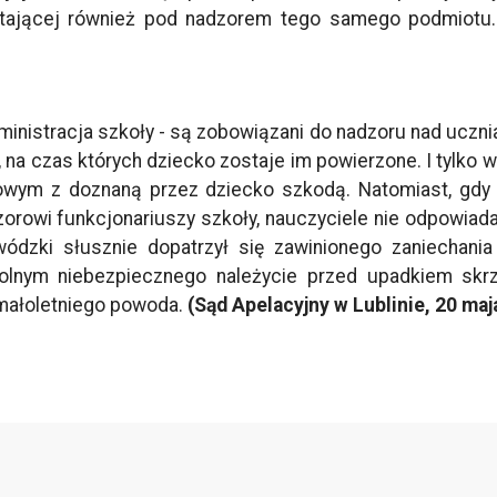
stającej również pod nadzorem tego samego podmiotu
inistracja szkoły - są zobowiązani do nadzoru nad ucznia
 na czas których dziecko zostaje im powierzone. I tylko
nowym z doznaną przez dziecko szkodą. Natomiast, gdy
rowi funkcjonariuszy szkoły, nauczyciele nie odpowiadają
wódzki słusznie dopatrzył się zawinionego zaniechania
lnym niebezpiecznego należycie przed upadkiem skrzy
ałoletniego powoda.
(Sąd Apelacyjny w Lublinie, 20 maj