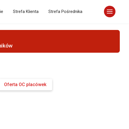
ie
Strefa Klienta
Strefa Pośrednika
ników
Oferta OC placówek