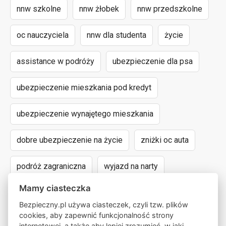
nnw szkolne
nnw żłobek
nnw przedszkolne
oc nauczyciela
nnw dla studenta
życie
assistance w podróży
ubezpieczenie dla psa
ubezpieczenie mieszkania pod kredyt
ubezpieczenie wynajętego mieszkania
dobre ubezpieczenie na życie
zniżki oc auta
podróż zagraniczna
wyjazd na narty
Mamy ciasteczka
assistance dla aut powyżej 15 lat
Bezpieczny.pl używa ciasteczek, czyli tzw. plików
cookies, aby zapewnić funkcjonalność strony
następstwa nieszczęśliwych wypadków
internetowej, a także aby lepiej zrozumieć, w jaki