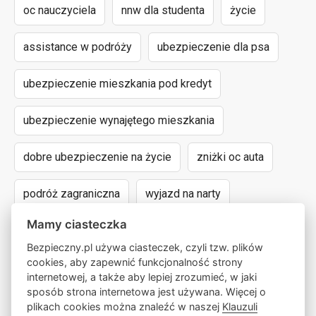
oc nauczyciela
nnw dla studenta
życie
assistance w podróży
ubezpieczenie dla psa
ubezpieczenie mieszkania pod kredyt
ubezpieczenie wynajętego mieszkania
dobre ubezpieczenie na życie
zniżki oc auta
podróż zagraniczna
wyjazd na narty
Mamy ciasteczka
assistance dla aut powyżej 15 lat
Bezpieczny.pl używa ciasteczek, czyli tzw. plików
cookies, aby zapewnić funkcjonalność strony
następstwa nieszczęśliwych wypadków
internetowej, a także aby lepiej zrozumieć, w jaki
sposób strona internetowa jest używana. Więcej o
wyczynowe uprawianie sportów
lokalny pośrednik
plikach cookies można znaleźć w naszej
Klauzuli