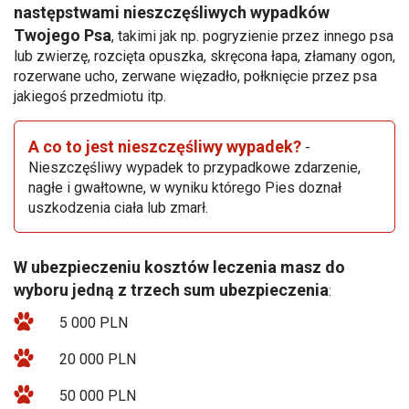
następstwami nieszczęśliwych wypadków
Twojego Psa
, takimi jak np. pogryzienie przez innego psa
lub zwierzę, rozcięta opuszka, skręcona łapa, złamany ogon,
rozerwane ucho, zerwane więzadło, połknięcie przez psa
jakiegoś przedmiotu itp.
A co to jest nieszczęśliwy wypadek?
-
Nieszczęśliwy wypadek to przypadkowe zdarzenie,
nagłe i gwałtowne, w wyniku którego Pies doznał
uszkodzenia ciała lub zmarł.
W ubezpieczeniu kosztów leczenia masz do
wyboru jedną z trzech sum ubezpieczenia
:
5 000 PLN
20 000 PLN
50 000 PLN