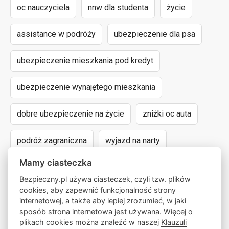
oc nauczyciela
nnw dla studenta
życie
assistance w podróży
ubezpieczenie dla psa
ubezpieczenie mieszkania pod kredyt
ubezpieczenie wynajętego mieszkania
dobre ubezpieczenie na życie
zniżki oc auta
podróż zagraniczna
wyjazd na narty
Mamy ciasteczka
assistance dla aut powyżej 15 lat
Bezpieczny.pl używa ciasteczek, czyli tzw. plików
cookies, aby zapewnić funkcjonalność strony
następstwa nieszczęśliwych wypadków
internetowej, a także aby lepiej zrozumieć, w jaki
sposób strona internetowa jest używana. Więcej o
wyczynowe uprawianie sportów
lokalny pośrednik
plikach cookies można znaleźć w naszej
Klauzuli