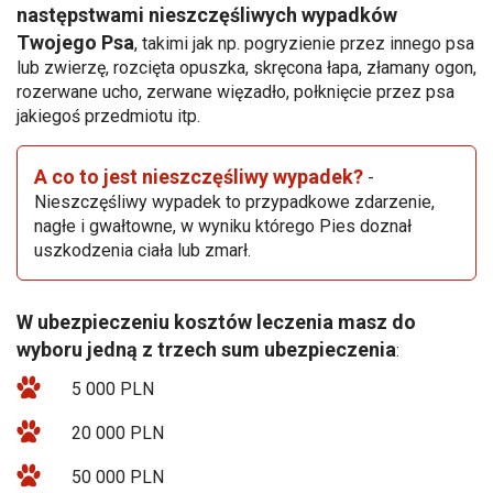
następstwami nieszczęśliwych wypadków
Twojego Psa
, takimi jak np. pogryzienie przez innego psa
lub zwierzę, rozcięta opuszka, skręcona łapa, złamany ogon,
rozerwane ucho, zerwane więzadło, połknięcie przez psa
jakiegoś przedmiotu itp.
A co to jest nieszczęśliwy wypadek?
-
Nieszczęśliwy wypadek to przypadkowe zdarzenie,
nagłe i gwałtowne, w wyniku którego Pies doznał
uszkodzenia ciała lub zmarł.
W ubezpieczeniu kosztów leczenia masz do
wyboru jedną z trzech sum ubezpieczenia
:
5 000 PLN
20 000 PLN
50 000 PLN