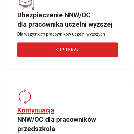
Ubezpieczenie NNW/OC
dla pracownika uczelni wyższej
Dla wszystkich pracowników uczelni wyższych
KUP TERAZ
Kontynuacja
NNW/OC dla pracowników
przedszkola