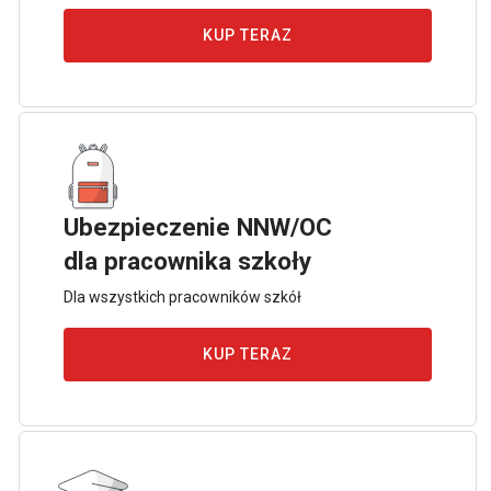
KUP TERAZ
Ubezpieczenie NNW/OC
dla pracownika szkoły
Dla wszystkich pracowników szkół
KUP TERAZ