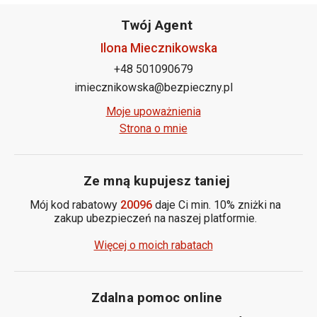
Twój Agent
Ilona Miecznikowska
+48 501090679
imiecznikowska@bezpieczny.pl
Moje upoważnienia
Strona o mnie
Ze mną kupujesz taniej
Mój kod rabatowy
20096
daje Ci min. 10% zniżki na
zakup ubezpieczeń na naszej platformie.
Więcej o moich rabatach
Zdalna pomoc online