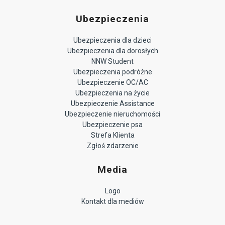
Ubezpieczenia
Ubezpieczenia dla dzieci
Ubezpieczenia dla dorosłych
NNW Student
Ubezpieczenia podróżne
Ubezpieczenie OC/AC
Ubezpieczenia na życie
Ubezpieczenie Assistance
Ubezpieczenie nieruchomości
Ubezpieczenie psa
Strefa Klienta
Zgłoś zdarzenie
Media
Logo
Kontakt dla mediów