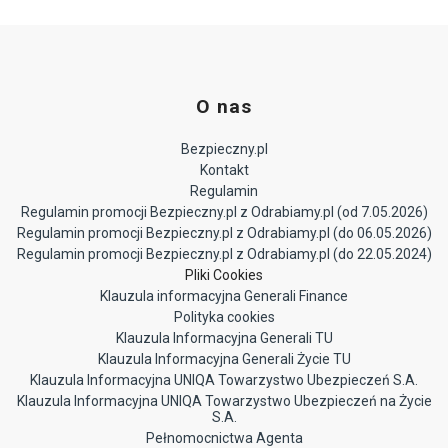
O nas
Bezpieczny.pl
Kontakt
Regulamin
Regulamin promocji Bezpieczny.pl z Odrabiamy.pl (od 7.05.2026)
Regulamin promocji Bezpieczny.pl z Odrabiamy.pl (do 06.05.2026)
Regulamin promocji Bezpieczny.pl z Odrabiamy.pl (do 22.05.2024)
Pliki Cookies
Klauzula informacyjna Generali Finance
Polityka cookies
Klauzula Informacyjna Generali TU
Klauzula Informacyjna Generali Życie TU
Klauzula Informacyjna UNIQA Towarzystwo Ubezpieczeń S.A.
Klauzula Informacyjna UNIQA Towarzystwo Ubezpieczeń na Życie
S.A.
Pełnomocnictwa Agenta