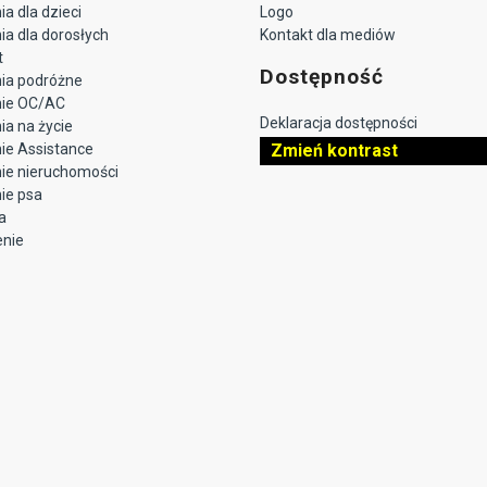
a dla dzieci
Logo
a dla dorosłych
Kontakt dla mediów
t
Dostępność
ia podróżne
nie OC/AC
Deklaracja dostępności
a na życie
ie Assistance
Zmień kontrast
ie nieruchomości
ie psa
a
enie