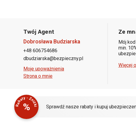
Twój Agent
Ze mną
Dobrosława Budziarska
Mój kod
min. 10%
+48 606754686
ubezpiec
dbudziarska@bezpieczny.pl
Więcej o
Moje upoważnienia
Strona o mnie
Rabaty - Zniżki
%
Sprawdź nasze rabaty i kupuj ubezpieczen