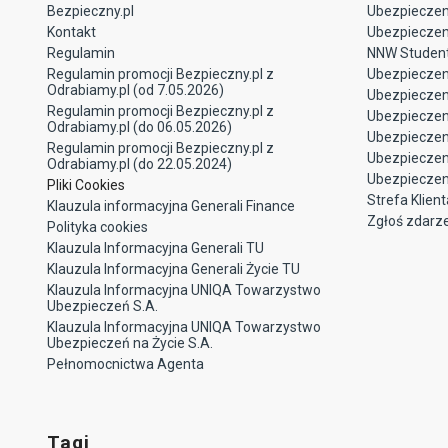
Bezpieczny.pl
Ubezpieczeni
Kontakt
Ubezpieczeni
Regulamin
NNW Studen
Regulamin promocji Bezpieczny.pl z
Ubezpieczen
Odrabiamy.pl (od 7.05.2026)
Ubezpiecze
Regulamin promocji Bezpieczny.pl z
Ubezpieczeni
Odrabiamy.pl (do 06.05.2026)
Ubezpieczen
Regulamin promocji Bezpieczny.pl z
Ubezpieczen
Odrabiamy.pl (do 22.05.2024)
Ubezpieczen
Pliki Cookies
Strefa Klient
Klauzula informacyjna Generali Finance
Zgłoś zdarz
Polityka cookies
Klauzula Informacyjna Generali TU
Klauzula Informacyjna Generali Życie TU
Klauzula Informacyjna UNIQA Towarzystwo
Ubezpieczeń S.A.
Klauzula Informacyjna UNIQA Towarzystwo
Ubezpieczeń na Życie S.A.
Pełnomocnictwa Agenta
Tagi