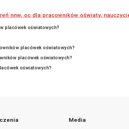
eń nnw, oc dla pracowników oświaty, nauczycie
ków placówek oświatowych?
acowników placówek oświatowych?
cowników placówek oświatowych?
placówek oświatowych?
czenia
Media