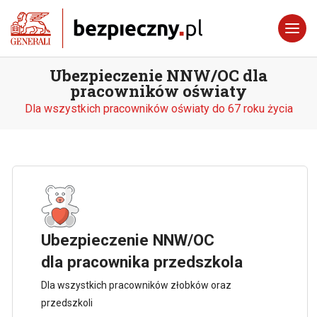
Ubezpieczenie NNW/OC dla
pracowników oświaty
Dla wszystkich pracowników oświaty do 67 roku życia
Ubezpieczenie NNW/OC
dla pracownika przedszkola
Dla wszystkich pracowników złobków oraz
przedszkoli