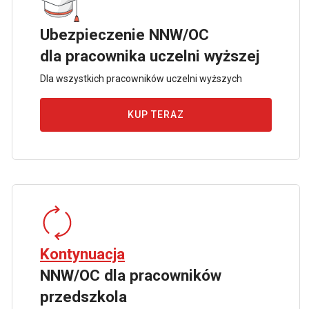
Ubezpieczenie NNW/OC
dla pracownika uczelni wyższej
Dla wszystkich pracowników uczelni wyższych
KUP TERAZ
Kontynuacja
NNW/OC dla pracowników
przedszkola