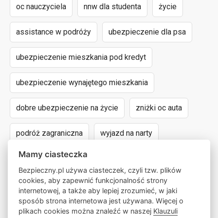
oc nauczyciela
nnw dla studenta
życie
assistance w podróży
ubezpieczenie dla psa
ubezpieczenie mieszkania pod kredyt
ubezpieczenie wynajętego mieszkania
dobre ubezpieczenie na życie
zniżki oc auta
podróż zagraniczna
wyjazd na narty
Mamy ciasteczka
assistance dla aut powyżej 15 lat
Bezpieczny.pl używa ciasteczek, czyli tzw. plików
cookies, aby zapewnić funkcjonalność strony
następstwa nieszczęśliwych wypadków
internetowej, a także aby lepiej zrozumieć, w jaki
sposób strona internetowa jest używana. Więcej o
wyczynowe uprawianie sportów
lokalny pośrednik
plikach cookies można znaleźć w naszej
Klauzuli