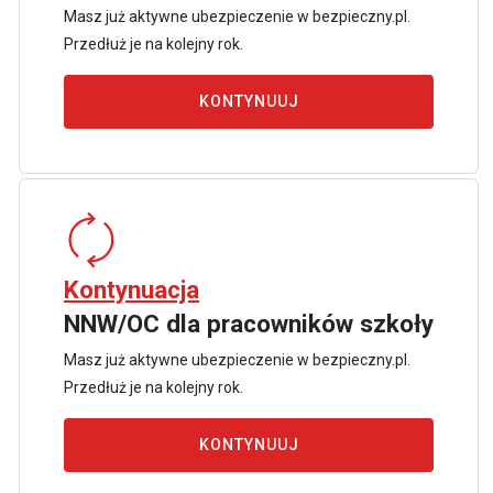
Masz już aktywne ubezpieczenie w bezpieczny.pl.
Przedłuż je na kolejny rok.
KONTYNUUJ
Kontynuacja
NNW/OC dla pracowników szkoły
Masz już aktywne ubezpieczenie w bezpieczny.pl.
Przedłuż je na kolejny rok.
KONTYNUUJ