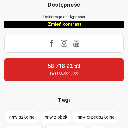
Dostępność
Deklaracja dostępności
Zmień kontrast
58 718 92 53
Pn-Pt 08:00-17:00
Tagi
nnw szkolne
nnw żłobek
nnw przedszkolne