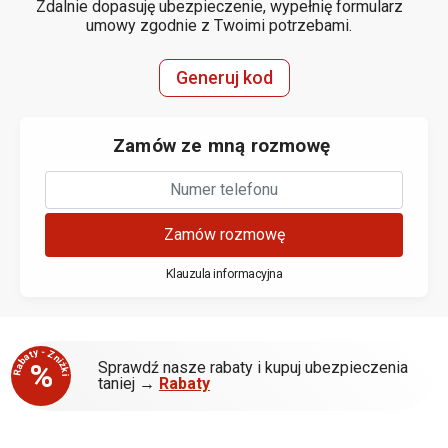
Zdalnie dopasuję ubezpieczenie, wypełnię formularz
umowy zgodnie z Twoimi potrzebami.
Generuj kod
Zamów ze mną rozmowę
Zamów rozmowę
Klauzula informacyjna
Rabaty - Zniżki
%
Sprawdź nasze rabaty i kupuj ubezpieczenia
taniej →
Rabaty