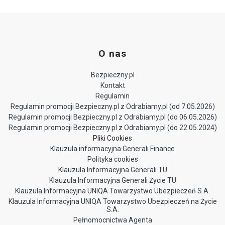
O nas
Bezpieczny.pl
Kontakt
Regulamin
Regulamin promocji Bezpieczny.pl z Odrabiamy.pl (od 7.05.2026)
Regulamin promocji Bezpieczny.pl z Odrabiamy.pl (do 06.05.2026)
Regulamin promocji Bezpieczny.pl z Odrabiamy.pl (do 22.05.2024)
Pliki Cookies
Klauzula informacyjna Generali Finance
Polityka cookies
Klauzula Informacyjna Generali TU
Klauzula Informacyjna Generali Życie TU
Klauzula Informacyjna UNIQA Towarzystwo Ubezpieczeń S.A.
Klauzula Informacyjna UNIQA Towarzystwo Ubezpieczeń na Życie
S.A.
Pełnomocnictwa Agenta