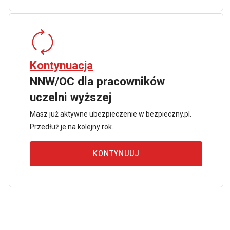
Kontynuacja
NNW/OC dla pracowników
uczelni wyższej
Masz już aktywne ubezpieczenie w bezpieczny.pl.
Przedłuż je na kolejny rok.
KONTYNUUJ