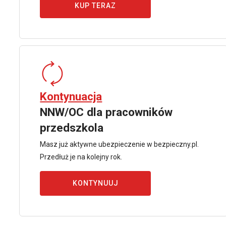
KUP TERAZ
Kontynuacja
NNW/OC dla pracowników
przedszkola
Masz już aktywne ubezpieczenie w bezpieczny.pl.
Przedłuż je na kolejny rok.
KONTYNUUJ