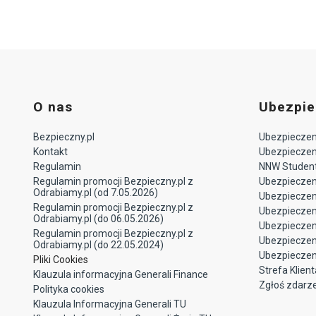
O nas
Ubezpie
Bezpieczny.pl
Ubezpieczeni
Kontakt
Ubezpieczeni
Regulamin
NNW Studen
Regulamin promocji Bezpieczny.pl z
Ubezpieczen
Odrabiamy.pl (od 7.05.2026)
Ubezpiecze
Regulamin promocji Bezpieczny.pl z
Ubezpieczeni
Odrabiamy.pl (do 06.05.2026)
Ubezpieczen
Regulamin promocji Bezpieczny.pl z
Ubezpieczen
Odrabiamy.pl (do 22.05.2024)
Ubezpieczen
Pliki Cookies
Strefa Klient
Klauzula informacyjna Generali Finance
Zgłoś zdarz
Polityka cookies
Klauzula Informacyjna Generali TU