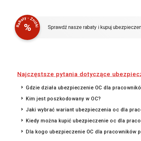
Rabaty - Zniżki
%
Sprawdź nasze rabaty i kupuj ubezpieczen
Najczęstsze pytania dotyczące ubezpiecz
Gdzie działa ubezpieczenie OC dla pracowni
Kim jest poszkodowany w OC?
Jaki wybrać wariant ubezpieczenia oc dla pr
Kiedy można kupić ubezpieczenie oc dla pra
Dla kogo ubezpieczenie OC dla pracowników 