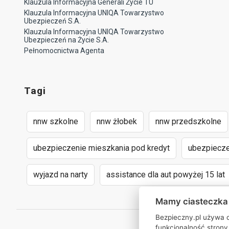
Klauzula Informacyjna Generali Życie TU
Klauzula Informacyjna UNIQA Towarzystwo
Ubezpieczeń S.A.
Klauzula Informacyjna UNIQA Towarzystwo
Ubezpieczeń na Życie S.A.
Pełnomocnictwa Agenta
Tagi
nnw szkolne
nnw żłobek
nnw przedszkolne
ubezpieczenie mieszkania pod kredyt
ubezpiecze
wyjazd na narty
assistance dla aut powyżej 15 lat
Mamy ciasteczka
Bezpieczny.pl używa c
funkcjonalność strony 