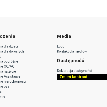
czenia
Media
a dla dzieci
Logo
a dla dorosłych
Kontakt dla mediów
t
Dostępność
ia podróżne
nie OC/AC
Deklaracja dostępności
a na życie
ie Assistance
Zmień kontrast
ie nieruchomości
ie psa
a
enie