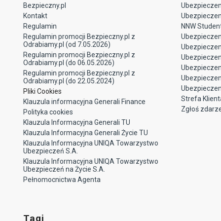
Bezpieczny.pl
Ubezpieczeni
Kontakt
Ubezpieczeni
Regulamin
NNW Studen
Regulamin promocji Bezpieczny.pl z
Ubezpieczen
Odrabiamy.pl (od 7.05.2026)
Ubezpiecze
Regulamin promocji Bezpieczny.pl z
Ubezpieczeni
Odrabiamy.pl (do 06.05.2026)
Ubezpieczen
Regulamin promocji Bezpieczny.pl z
Ubezpieczen
Odrabiamy.pl (do 22.05.2024)
Ubezpieczen
Pliki Cookies
Strefa Klient
Klauzula informacyjna Generali Finance
Zgłoś zdarz
Polityka cookies
Klauzula Informacyjna Generali TU
Klauzula Informacyjna Generali Życie TU
Klauzula Informacyjna UNIQA Towarzystwo
Ubezpieczeń S.A.
Klauzula Informacyjna UNIQA Towarzystwo
Ubezpieczeń na Życie S.A.
Pełnomocnictwa Agenta
Tagi