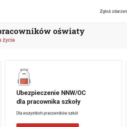
Zgłoś zdarzen
pracowników oświaty
 życia
Ubezpieczenie NNW/OC
dla pracownika szkoły
Dla wszystkich pracowników szkół