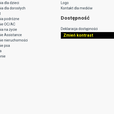
a dla dzieci
Logo
a dla dorosłych
Kontakt dla mediów
t
Dostępność
ia podróżne
nie OC/AC
Deklaracja dostępności
a na życie
ie Assistance
Zmień kontrast
ie nieruchomości
ie psa
a
enie