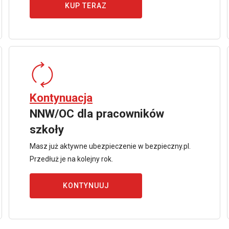
KUP TERAZ
Kontynuacja
NNW/OC dla pracowników
szkoły
Masz już aktywne ubezpieczenie w bezpieczny.pl.
Przedłuż je na kolejny rok.
KONTYNUUJ